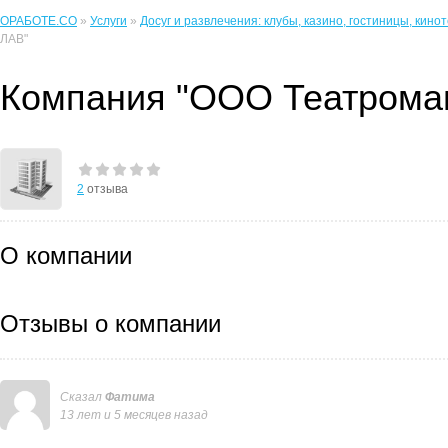
ОРАБОТЕ.CO
»
Услуги
»
Досуг и развлечения: клубы, казино, гостиницы, кинот
ЛАВ"
Компания "ООО Театрома
2
отзыва
О компании
Отзывы о компании
Сказал
Фатима
13 лет и 5 месяцев назад