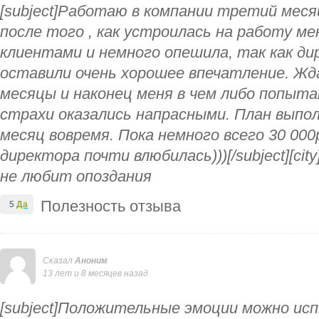
[subject]Работаю в компании третий меся
после того , как устроилась на работу м
клиентами и немного опешила, так как ди
оставили очень хорошее впечатление. Жд
месяцы и наконец меня в чем либо попыт
страхи оказались напрасными. План выпол
месяц вовремя. Пока немного всего 30 000
директора почти влюбилась)))[/subject][city
не любит опоздания
Полезность отзыва
5
Да
Сказал
Аноним
13 лет и 8 месяцев назад
[subject]Положительные эмоции можно ис