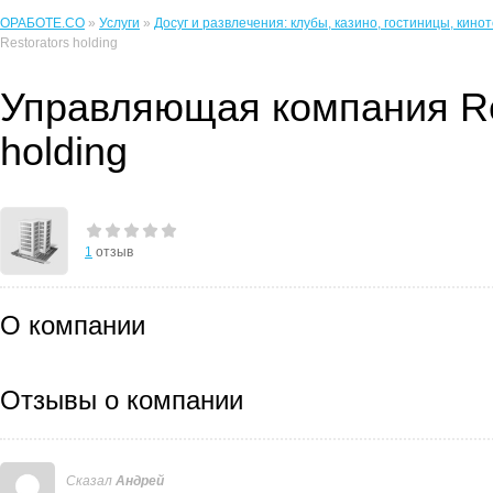
ОРАБОТЕ.CO
»
Услуги
»
Досуг и развлечения: клубы, казино, гостиницы, кинот
Restorators holding
Управляющая компания Re
holding
1
отзыв
О компании
Отзывы о компании
Сказал
Андрей