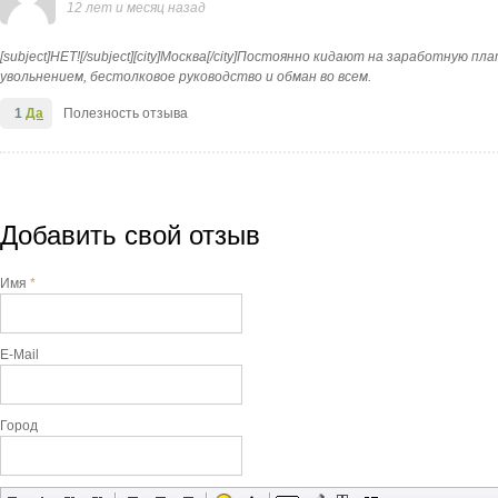
12 лет и месяц назад
[subject]НЕТ![/subject][city]Москва[/city]Постоянно кидают на заработную 
увольнением, бестолковое руководство и обман во всем.
1
Да
Полезность отзыва
Добавить свой отзыв
Имя
*
E-Mail
Город