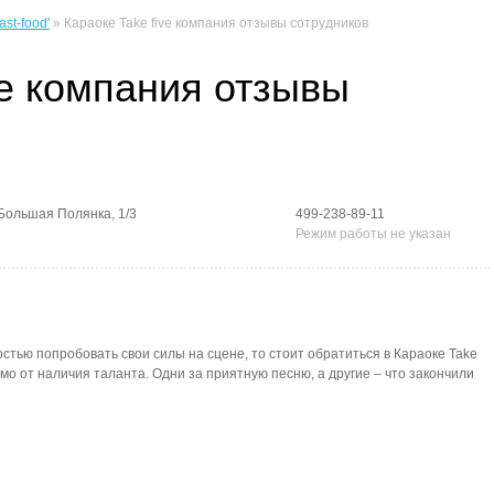
st-food'
» Караоке Take five компания отзывы сотрудников
ve компания отзывы
 Большая Полянка, 1/3
499-238-89-11
Режим работы не указан
стью попробовать свои силы на сцене, то стоит обратиться в Караоке Take
имо от наличия таланта. Одни за приятную песню, а другие – что закончили