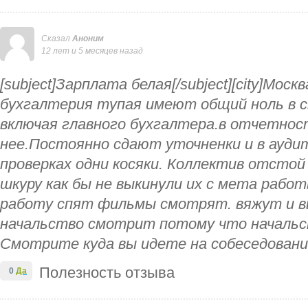
Сказал
Аноним
12 лет и 5 месяцев назад
[subject]Зарплата белая[/subject][city]Москв
бухгалтерия тупая имеют общий ноль в с
включая главного бухгалтера.в отчетнос
нее.Постоянно сдают уточненки и в ауди
проверках одни косяки. Коллектив отстой
шкуру как бы не выкинули их с мета рабо
работу спят фильмы смотрят. вяжут и 
начальство смотрит потому что начальст
Смотрите куда вы идете на собеседован
Полезность отзыва
0
Да