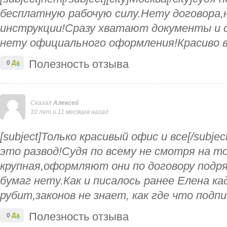
бесплатную рабочую силу.Нету договора
инструкции!Сразу хватают документы и 
нету официального оформления!Красиво в
Полезность отзыва
0
Да
Сказал
Алексей
10 лет и 11 месяцев назад
[subject]Только красивый офис и все[/subject
это развод!Судя по всему не смотря на т
крупная,оформляют они по договору подр
бумаг нету.Как и писалось ранее Елена ка
рубит,законов не знает, как где что подп
Полезность отзыва
0
Да