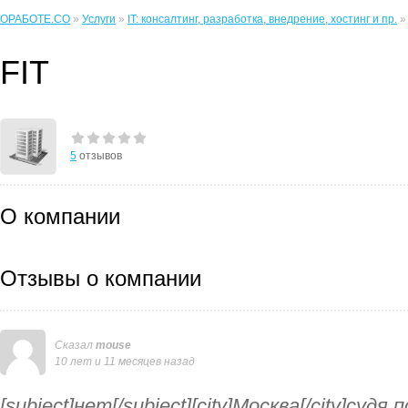
ОРАБОТЕ.CO
»
Услуги
»
IT: консалтинг, разработка, внедрение, хостинг и пр.
» 
FIT
5
отзывов
О компании
Отзывы о компании
Сказал
mouse
10 лет и 11 месяцев назад
[subject]нет[/subject][city]Москва[/city]суд