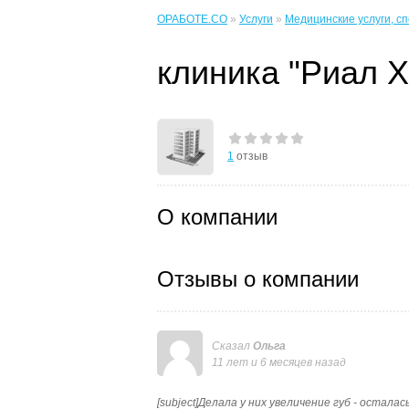
ОРАБОТЕ.CO
»
Услуги
»
Медицинские услуги, с
клиника "Риал Х
1
отзыв
О компании
Отзывы о компании
Сказал
Ольга
11 лет и 6 месяцев назад
[subject]Делала у них увеличение губ - остал