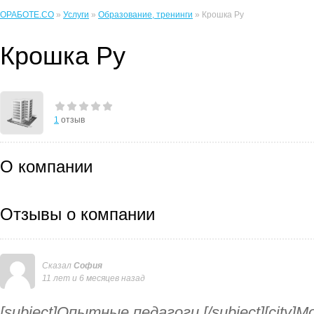
ОРАБОТЕ.CO
»
Услуги
»
Образование, тренинги
» Крошка Ру
Крошка Ру
1
отзыв
О компании
Отзывы о компании
Сказал
София
11 лет и 6 месяцев назад
[subject]Опытные педагоги.[/subject][city]М