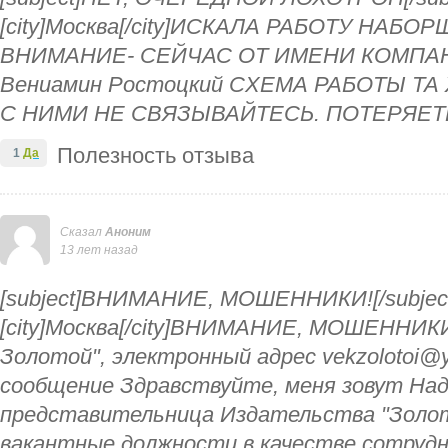
[city]Москва[/city]ИСКАЛА РАБОТУ НАБО
ВНИМАНИЕ- СЕЙЧАС ОТ ИМЕНИ КОМПА
Вениамин Ростоцкий СХЕМА РАБОТЫ ТА
С НИМИ НЕ СВЯЗЫВАЙТЕСЬ. ПОТЕРЯЕТЕ
Полезность отзыва
1
Да
Сказал
Аноним
13 лет назад
[subject]ВНИМАНИЕ, МОШЕННИКИ![/subjec
[city]Москва[/city]ВНИМАНИЕ, МОШЕННИКИ
Золотой", электронный адрес vekzolotoi@
сообщение Здравствуйте, меня зовут Над
представительница Издательства "Золот
вакантные должности в качестве сотрудни