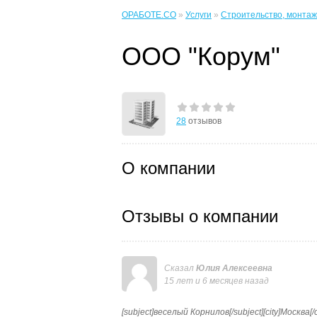
ОРАБОТЕ.CO
»
Услуги
»
Строительство, монтаж, 
ООО "Корум"
28
отзывов
О компании
Отзывы о компании
Сказал
Юлия Алексеевна
15 лет и 6 месяцев назад
[subject]веселый Корнилов[/subject][city]Москв