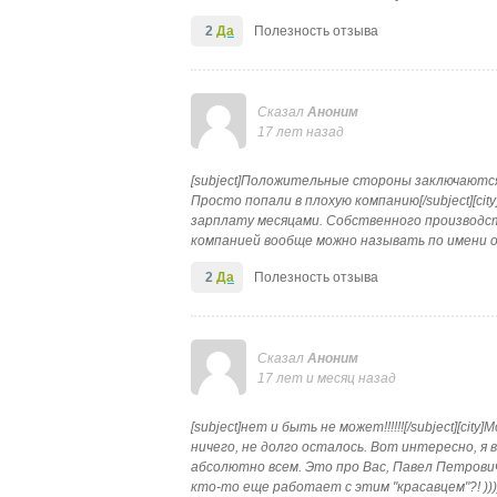
2
Да
Полезность отзыва
Сказал
Аноним
17 лет назад
[subject]Положительные стороны заключаютс
Просто попали в плохую компанию[/subject][ci
зарплату месяцами. Собственного производст
компанией вообще можно называть по имени 
2
Да
Полезность отзыва
Сказал
Аноним
17 лет и месяц назад
[subject]нет и быть не может!!!!!![/subject][ci
ничего, не долго осталось. Вот интересно, я 
абсолютно всем. Это про Вас, Павел Петрович
кто-то еще работает с этим "красавцем"?! )))