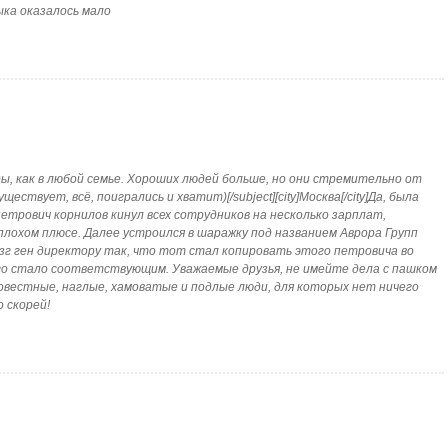
ыка оказалось мало
оды, как в любой семье. Хороших людей больше, но они стремительно от
ествует, всё, поигрались и хватит)[/subject][city]Москва[/city]Да, была
етрович корнилов кинул всех сотрудников на несколько зарплат,
еплохом плюсе. Далее устроился в шаражку под названием Аврора Групп
озг ген директору так, что тот стал копировать этого петровича во
него стало соответствующим. Уважаемые друзья, не имейте дела с пашком
вестные, наглые, хамоватые и подлые люди, для которых нет ничего
 скорей!