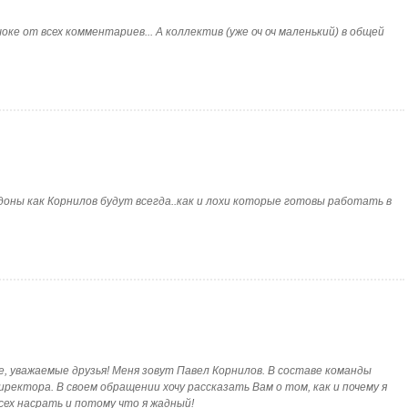
ю в шоке от всех комментариев... А коллектив (уже оч оч маленький) в общей
ие гондоны как Корнилов будут всегда..как и лохи которые готовы работать в
твуйте, уважаемые друзья! Меня зовут Павел Корнилов. В составе команды
ректора. В своем обращении хочу рассказать Вам о том, как и почему я
всех насрать и потому что я жадный!