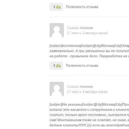
3
Да
Полезность отзыва
Сказал
Аноним
17 лет и 3 месяца назад
[subject]коллектив[/subject][city]Москва[/city
замечательно. А при увольнении вы не получи
на работе - привычное дело. Переработка не 
3
Да
Полезность отзыва
Сказал
Аноним
17 лет и 4 месяца назад
[subject]Не указаны[/subject][city]Москва[/ci
кидала! это касается и сотрудников и клиенто
платит, только врет постоянно, пытается пр
сам! Монтажникам тоже не платят, не знаю, ка
бедные клиенты!!!!!!!!! )))) если вы генподря