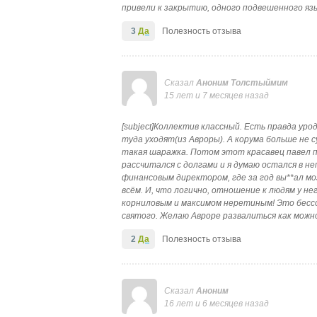
привели к закрытию, одного подвешенного яз
3
Да
Полезность отзыва
Сказал
Аноним Толстыймим
15 лет и 7 месяцев назад
[subject]Коллектив классный. Есть правда ур
туда уходят(из Авроры). А корума больше не сущ
такая шаражка. Потом этот красавец павел п
рассчитался с долгами и я думаю остался в н
финансовым директором, где за год вы**ал м
всём. И, что логично, отношение к людям у 
корниловым и максимом неретиным! Это бессо
святого. Желаю Авроре развалиться как можно
2
Да
Полезность отзыва
Сказал
Аноним
16 лет и 6 месяцев назад