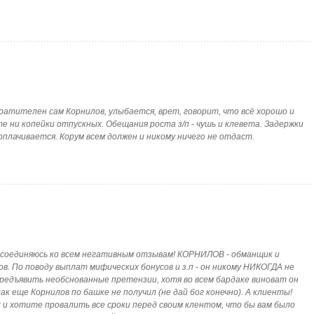
]Отвратителен сам Корнилов, улыбается, врет, говорит, что всё хорошо и
те ни копейки отпускных. Обещания роста з/п - чушь и клевета. Задержки
оплачивается. Корум всем должен и никому ничего не отдаст.
ty]Присоединяюсь ко всем негативным отзывам! КОРНИЛОВ - обманщик и
в. По поводу выплат мифических бонусов и з.п - он никому НИКОГДА не
едъявить необснованные претензии, хотя во всем бардаке виноват он
к еще Корнилов по башке не получил (не дай бог конечно). А клиенты!
дчик и хотите провалить все сроки перед своим клентом, что бы вам было