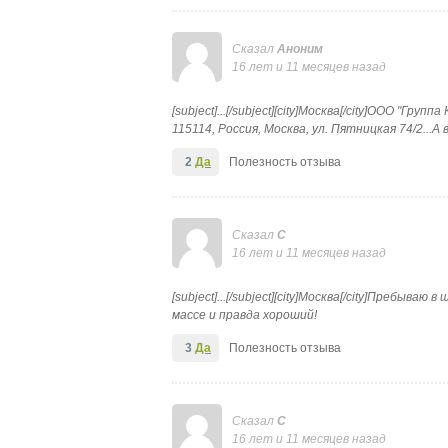
Сказал
Аноним
16 лет и 11 месяцев назад
[subject]...[/subject][city]Москва[/city]ООО "Г
115114, Россия, Москва, ул. Пятницкая 74/2...
2
Да
Полезность отзыва
Сказал
С
16 лет и 11 месяцев назад
[subject]...[/subject][city]Москва[/city]Пребыва
массе и правда хороший!
3
Да
Полезность отзыва
Сказал
С
16 лет и 11 месяцев назад