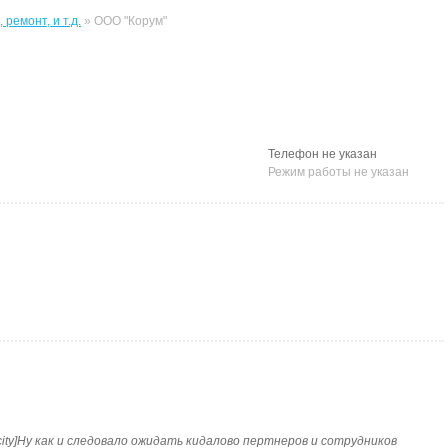
ремонт, и т.д.
» ООО "Корум"
Телефон не указан
Режим работы не указан
а[/city]Ну как и следовало ожидать кидалово пертнеров и сотрудников