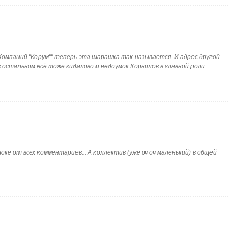
руппа Компаний "Корум"" теперь эта шарашка так называется. И адрес другой
А в остальном всё тоже кидалово и недоумок Корнилов в главной роли.
ю в шоке от всех комментариев... А коллектив (уже оч оч маленький) в общей