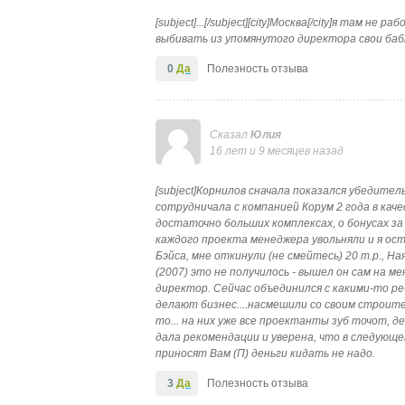
[subject]...[/subject][city]Москва[/city]я там 
выбивать из упомянутого директора свои бабки
0
Да
Полезность отзыва
Сказал
Юлия
16 лет и 9 месяцев назад
[subject]Корнилов сначала показался убедительн
сотрудничала с компанией Корум 2 года в кач
достаточно больших комплексах, о бонусах за
каждого проекта менеджера увольняли и я оста
Бэйса, мне откинули (не смейтесь) 20 т.р., Н
(2007) это не получилось - вышел он сам на м
директор. Сейчас объединился с какими-то р
делают бизнес....насмешили со своим строит
то... на них уже все проектанты зуб точот, 
дала рекомендации и уверена, что в следующе
приносят Вам (П) деньги кидать не надо.
3
Да
Полезность отзыва