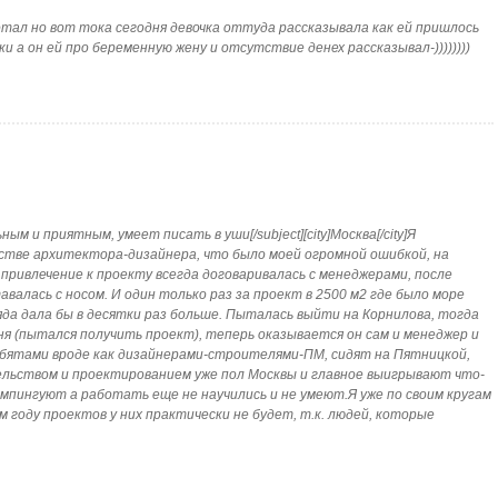
не работал но вот тока сегодня девочка оттуда рассказывала как ей пришлось
 а он ей про беременную жену и отсутствие денех рассказывал-))))))))
ым и приятным, умеет писать в уши[/subject][city]Москва[/city]Я
естве архитектора-дизайнера, что было моей огромной ошибкой, на
 привлечение к проекту всегда договаривалась с менеджерами, после
валась с носом. И один только раз за проект в 2500 м2 где было море
аяда дала бы в десятки раз больше. Пыталась выйти на Корнилова, тогда
еня (пытался получить проект), теперь оказывается он сам и менеджер и
ебятами вроде как дизайнерами-строителями-ПМ, сидят на Пятницкой,
ельством и проектированием уже пол Москвы и главное выигрывают что-
демпингуют а работать еще не научились и не умеют.Я уже по своим кругам
м году проектов у них практически не будет, т.к. людей, которые