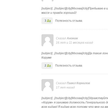
[subject]...[/subject][city]Москва[/city]Пребыва
массе и правда хороший!
3
Да
Полезность отзыва
Сказал
Аноним
16 лет и 11 месяцев назад
[subject]...[/subject][city]Москва[/city]Да так
Коруме
2
Да
Полезность отзыва
Сказал
Павел Корнилов
17 лет назад
[subject]...[/subject][city]Москва[/city]Здравс
«Корум» я занимаю должность Генерального ди
всех кидаю! Я кидаю всех потому что мне на в