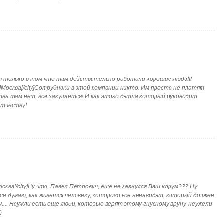
я только в том что там действительно работали хорошие люди!!!
ty]Москва[/city]Сотрудники в этой компании никто. Им просто не платят
ва там нет, все закупается! И как этого дятла который руководит
отчеству!
ty]Москва[/city]Ну что, Павел Петрович, еще не загнулся Ваш корум??? Ну
все думаю, как живется человеку, которого все ненавидят, который должен
.... Неужли есть еще люди, которые верят этому гнусному вруну, неужели
)