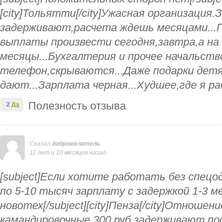
[city]Тольятти[/city]Ужасная организация
задерживают,расчета ждешь месяцами..
выплаты произвести сегодня,завтра,а на
месяцы...Бухгалтерия и прочее начальств
телефон,скрываются...Даже подарки детя
дают...Зарплата черная...Худшее,где я ра
Полезность отзыва
2
Да
Сказал
доброжелатель
11 лет и 10 месяцев назад
[subject]Если хотите работать без спецо
по 5-10 тысяч зарплату с задержкой 1-3 м
новотех[/subject][city]Пенза[/city]Отношени
камандировочные 300 руб задерживают п