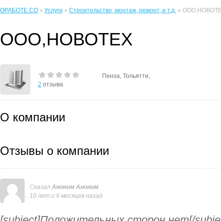
ОРАБОТЕ.CO
»
Услуги
»
Строительство, монтаж, ремонт, и т.д.
» ООО,НОВОТ
ООО,НОВОТЕХ
Пенза, Тольятти,
2
отзыва
О компании
Отзывы о компании
Сказал
Аноним Аноним
10 лет и 6 месяцев назад
[subject]Положительных сторон нет[/subje