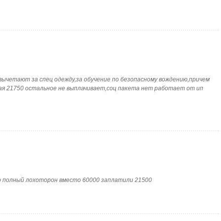
city]вычетают за спец одежду,за обучение по безопасному вождению,причем
ая 21750 остальное не выплачивает,соц пакета нет работает от ип
ество полный лохоторон вместо 60000 заплатили 21500