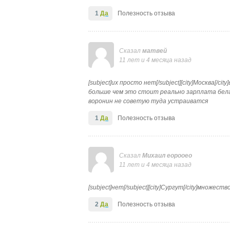
1
Да
Полезность отзыва
Сказал
матвей
11 лет и 4 месяца назад
[subject]их просто нет[/subject][city]Москва[/
больше чем это стоит реально зарплата бел
воронин не советую туда устраиватся
1
Да
Полезность отзыва
Сказал
Михаил еорооео
11 лет и 4 месяца назад
[subject]нет[/subject][city]Сургут[/city]множ
2
Да
Полезность отзыва