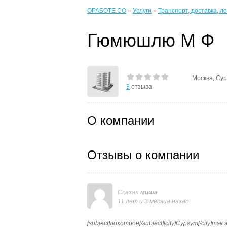
ОРАБОТЕ.CO
»
Услуги
»
Транспорт, доставка, л
Гюмюшлю М Ф
Москва, Сур
3
отзыва
О компании
Отзывы о компании
Сказал
миша
11 лет и 3 месяца назад
[subject]лохотрон[/subject][city]Сургут[/city