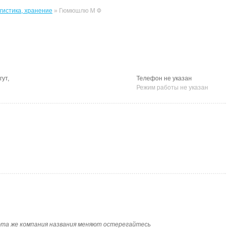
огистика, хранение
» Гюмюшлю М Ф
гут,
Телефон не указан
Режим работы не указан
]тэк эта же компания названия меняют остерегайтесь