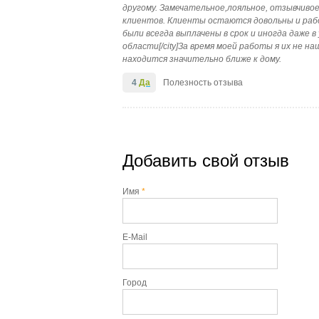
другому. Замечательное,лояльное, отзывчиво
клиентов. Клиенты остаются довольны и раб
были всегда выплачены в срок и иногда даже в 
области[/city]За время моей работы я их не н
находится значительно ближе к дому.
4
Да
Полезность отзыва
Добавить свой отзыв
Имя
*
E-Mail
Город