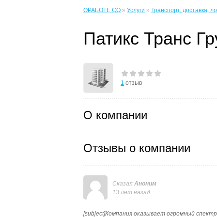
ОРАБОТЕ.CO
»
Услуги
»
Транспорт, доставка, л
Патикс Транс Гр
1
отзыв
О компании
Отзывы о компании
Сказал
Аноним
13 лет назад
[subject]Компания оказывает огромный спектр