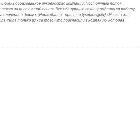
е и очень образованное руководство компании. Постоянный поток
отают на постоянной основе.Все обещанные вознаграждения за работу
увеличенной форме. (Неожиданно - приятно.)[/subject][city]в Московской
ашла.Ушла только из - за того, что пригласили в компанию, которая