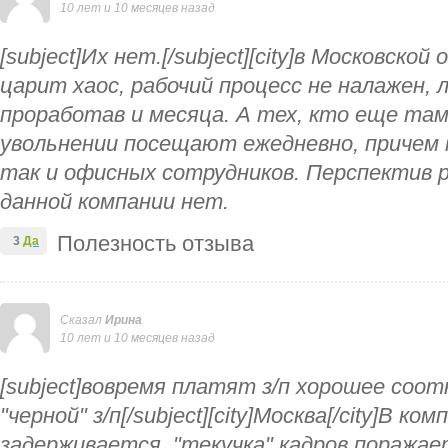
10 лет и 10 месяцев назад
[subject]Их нет.[/subject][city]в Московской
царит хаос, рабочий процесс не налажен, 
проработав и месяца. А тех, кто еще та
увольнении посещают ежедневно, причем к
так и офисных сотрудников. Перспектив р
данной компании нет.
Полезность отзыва
3
Да
Сказал
Ирина
10 лет и 10 месяцев назад
[subject]вовремя платят з/п хорошее соот
"черной" з/п[/subject][city]Москва[/city]В ко
задерживается, "текучка" кадров поражае