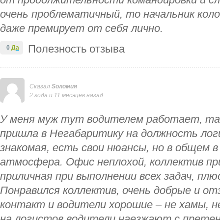
от продолжительности командировки и сл
очень проблематичный, то начальник коло
даже премирует от себя лично.
Полезность отзыва
0
Да
Сказал
Sоломия
2 года и 11 месяцев назад
У меня муж тут водителем работает, та
пришла в Негабаритику на должность лог
знакомая, есть свои нюансы, но в общем 
атмосфера. Офис неплохой, коллектив п
приличная при выполнении всех задач, плю
Понравился коллектив, очень добрые и от
контакт и водители хорошие – не хамы, н
на логистов водители наезжают с претен