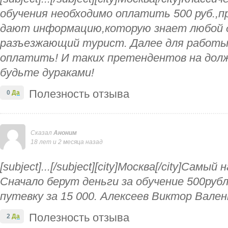
обучения необходимо оплатить 500 руб.,п
дают информацию,которую знает любой 
разъезжающий турист. Далее для работы
оплатить! И таких претендентов на дол
будьте дураками!
Полезность отзыва
0
Да
Сказал
Аноним
18 лет и 2 месяца назад
[subject]...[/subject][city]Москва[/city]Сам
Сначало берут деньги за обучение 500руб
путевку за 15 000. Алексеев Виктор Вале
Полезность отзыва
2
Да