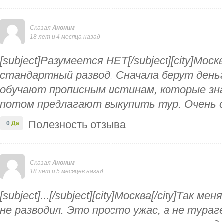
Сказал
Аноним
18 лет и 4 месяца назад
[subject]Разумеется НЕТ[/subject][city]Москв
стандартный развод. Сначала берут деньг
обучают прописным истинам, которые зн
потом предлагают выкупить тур. Очень 
Полезность отзыва
0
Да
Сказал
Аноним
18 лет и 5 месяцев назад
[subject]...[/subject][city]Москва[/city]Так 
не разводил. Это просто ужас, а не тура