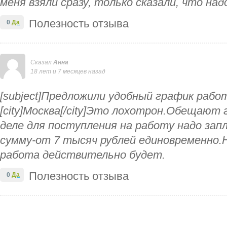
меня взяли сразу, только сказали, что над
Полезность отзыва
0
Да
Сказал
Анна
18 лет и 7 месяцев назад
[subject]Предложили удобный график работы
[city]Москва[/city]Это лохотрон.Обещают
деле для поступления на работу надо за
сумму-от 7 тысяч рублей единовременно.
работа действительно будет.
Полезность отзыва
0
Да