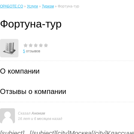
ОРАБОТЕ.CO
»
Услуги
»
Туризм
» Фортуна-тур
Фортуна-тур
5
отзывов
О компании
Отзывы о компании
Сказал
Аноним
16 лет и 6 месяцев назад
[subject]...[/subject][city]Москва[/city]Класс