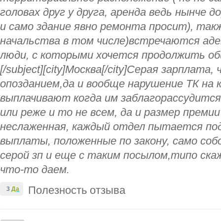
головах друг у друга, аренда ведь нынче д
и само здание явно ремонта просит), такж
начальства в том числе)встречаются ад
люди, с которыми хочется продолжить об
[/subject][city]Москва[/city]Серая зарплата,
опозданием,да и вообще нарушение ТК на 
выплачивают когда им заблагорассудится, 
или реже и то не всем, да и размер преми
неслаженная, каждый отдел пытается под
выплаты, положенные по закону, само соб
серой зп и еще с таким посылом,типо ска
что-то даем.
Полезность отзыва
3
Да