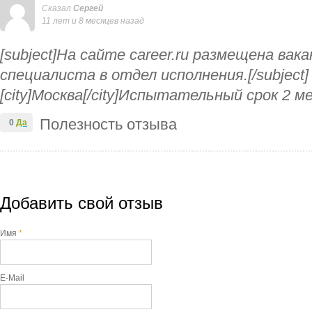
Сказал
Сергей
11 лет и 8 месяцев назад
[subject]На сайте career.ru размещена ва
специалиста в отдел исполнения.[/subject]
[city]Москва[/city]Испытательный срок 2 ме
Полезность отзыва
0
Да
Добавить свой отзыв
Имя
*
E-Mail