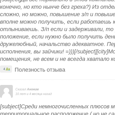
конечно, но кто нынче без греха?) Из отд
сложно, но можно, повышение з/п и повыш
вполне можно получить, если работаешь к
отлыниваешь. З/п если и задерживали, то р
положение, если нужно было получить ден
дружелюбный, начальство адекватное. П
исполнения, вы зайчики! =)))[/subject][city]
помещения, не всем и не всегда хватало 
Полезность отзыва
4
Да
Сказал
Аноним
10 лет и 4 месяца назад
[subject]Среди немногочисленных плюсов 
территориальное расположение ( но не са