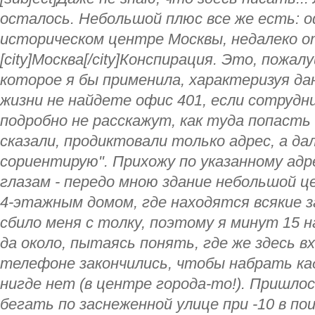
осталось. Небольшой плюс все же есть: о
историческом центре Москвы, недалеко от 
[city]Москва[/city]Конспирация. Это, пожал
которое я бы применила, характеризуя да
жизни не найдете офис 401, если сотрудн
подробно не расскажут, как туда попасть
сказали, продиктовали только адрес, а да
сориентирую". Прихожу по указанному адр
глазам - передо мною здание небольшой ц
4-этажным домом, где находятся всякие з
сбило меня с толку, поэтому я минут 15 
да около, пытаясь понять, где же здесь вх
телефоне закончились, чтобы набрать ка
нигде нет (в центре города-то!). Пришло
бегать по заснеженной улице при -10 в по