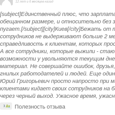
12 лет и 6 месяцев назад
[subject]Единственный плюс, что зарплат
обещанном размере, и относительно без 
пугает.[/subject][city]Киев[/city]Бежать о
сотрудников не выдерживают больше 2 ме
справедливость к клиентам, которых прос
А все сотрудники, которые выжили - ста
возможности у увольняются текущим дне
материал. Не совершайте ошибок, друзья
гнилых работодателей и людей. Еще один
Юрий Григорьевич просто напросто при м
клиентами кидает своих сотрудников на б
через черный выход. Ужасное время, ужасн
Полезность отзыва
3
Да