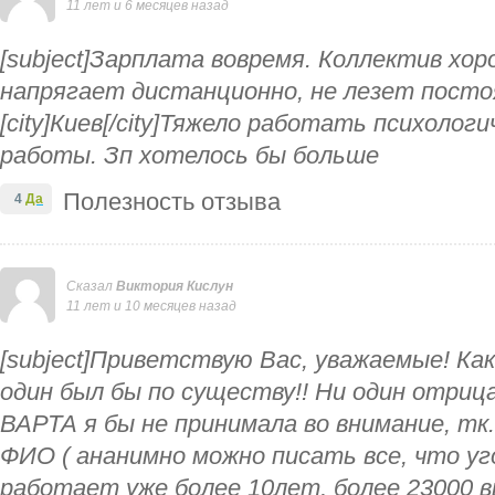
11 лет и 6 месяцев назад
[subject]Зарплата вовремя. Коллектив хо
напрягает дистанционно, не лезет постоян
[city]Киев[/city]Тяжело работать психолог
работы. Зп хотелось бы больше
Полезность отзыва
4
Да
Сказал
Виктория Кислун
11 лет и 10 месяцев назад
[subject]Приветствую Вас, уважаемые! Как
один был бы по существу!! Ни один отри
ВАРТА я бы не принимала во внимание, тк.
ФИО ( ананимно можно писать все, что уг
работает уже более 10лет, более 23000 в