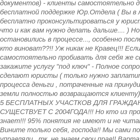
документов) - клиенты самостоятельно 
бесплатной поддержке Юр.Отдела ( Вы в
бесплатно проконсультироваться у юриста
что и как вам нужно делать дальше.... ) Н
остановились в процессе..., особенно посл
кто виноват??!! Уж никак не Кравец!!! Есл
самостоятельно пробивать для себя же св
закажите услугу "под ключ" - Полное сопро
сделают юристы ( только нужно заплатить
процесса деньги , потраченные на принуд
земли полностью возвращаются клиенту
5 БЕСПЛАТНЫХ УЧАСТКОВ ДЛЯ ГРАЖДА
СУЩЕСТВУЕТ С 2004ГОДА!!! Но кто из пр
знает!!! 95% понятия не имеют и не чит
Вините только себя, господа!! Мы сами по
управляли...тк. не знаем свои прав!! Варт