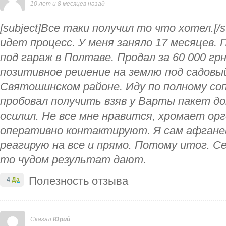
10 лет и 8 месяцев назад
[subject]Все таки получил то что хотел.[/sub
идет процесс. У меня заняло 17 месяцев. 
под гараж в Полтаве. Продал за 60 000 гр
позитивное решение на землю под садовый
Святошинском районе. Иду по полному со
пробовал получить взяв у Варты пакет до
осилил. Не все мне нравится, хромает ор
оперативно контактируют. Я сам афгане
реагирую на все и прямо. Потому итог. С
то чудом результат дают.
Полезность отзыва
4
Да
Сказал
Юрий