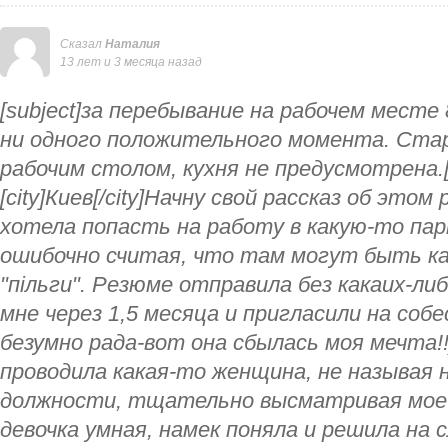
Сказал
Наталия
13 лет и 3 месяца назад
[subject]за перебывание на рабочем месте 
ни одного положительного момента. Ста
рабочим столом, кухня не предусмотрена.[/
[city]Киев[/city]Начну свой рассказ об это
хотела попасть на работу в какую-то пар
ошибочно считая, что там могут быть к
"пільги". Резюме отправила без какаих-ли
мне через 1,5 месяца и пригласили на собе
безумно рада-вот она сбылась моя мечта!!
проводила какая-то женщина, не называя н
должности, тщательно высматривая мое
девочка умная, намек поняла и решила на