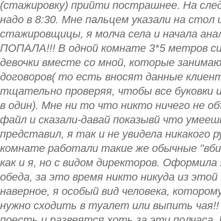
(стажировку) прийти пострашнее. На сле
надо в 8:30. Мне пальцем указали на стол
стажировщицы, я молча села и начала ан
ПОПАЛА!!! В одной комнате 3*5 метров си
девочки вместе со мной, которые заним
договоров( то есть вносят данные клиент
тщательно проверяя, чтобы все буковки 
в один). Мне ни то что никто ничего не о
файл и сказали-давай показывй что умеешь
представил, я так и не увидела никакого 
комнате работали такие же обычные "вби
как и я, но с видом директоров. Оформила 
обеда, за это время никто никуда из этой
наверное, я особый вид человека, которому
нужно сходить в туалет или выпить чая!!
поесть и развеятся хоть за эти полчаса. 