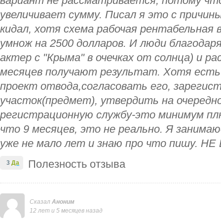
вариант не рассматривается, потому что,
увеличивает сумму. Писал я это с причин
кидал, хотя схема рабочая рентабельная в
умнож на 2500 долларов. И люди благодар
актер с "Крыма" в очечках от солнца) и ра
месяцев получают результат. Хотя ест
проект отвода,согласовать его, зарегис
участок(предмет), утвердить на очередно
регистрационную службу-это минимум пл
что 9 месяцев, это не реально. Я заним
уже не мало лет и знаю про что пишу. НЕ 
Полезность отзыва
3
Да
Сказал
Аноним
12 лет и 5 месяцев назад