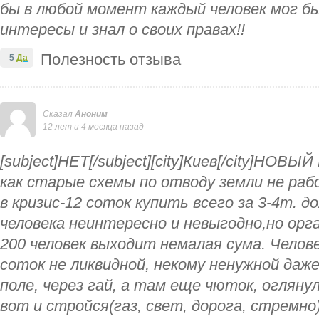
бы в любой момент каждый человек мог б
интересы и знал о своих правах!!
Полезность отзыва
5
Да
Сказал
Аноним
12 лет и 4 месяца назад
[subject]НЕТ[/subject][city]Киев[/city]НО
как старые схемы по отводу земли не ра
в кризис-12 соток купить всего за 3-4т. 
человека неинтересно и невыгодно,но орга
200 человек выходит немалая сума. Челов
соток не ликвидной, некому ненужной даже
поле, через гай, а там еще чюток, оглянул
вот и стройся(газ, свет, дорога, стремно