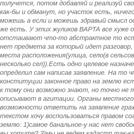
получется, потом добавляй и реализуй сво
как-бы и обманут, но участок есть, ничег
можешь а если и можешь здравый смысл о
же есть. У этих жуликов ВАРТА все хуже 
отстаивают что-то абстрактное то есть
нет предмета за который идет разговор, 
места расположения(улица, село(в сельс
несколько сел)).Есть одно целевое назнач
определил сам написав заявление. На то ч
конституции законное право на землю ест
к тому они возможно знают, но точно не 
описывают в агитации. Органы местного
возможности ответить на заявление граж
текстом хочу воспользоваться правом сог
землю: 1)самое банальное-у нас нет свобо
вы хотите? 3)мы не ведем кадастр так-к