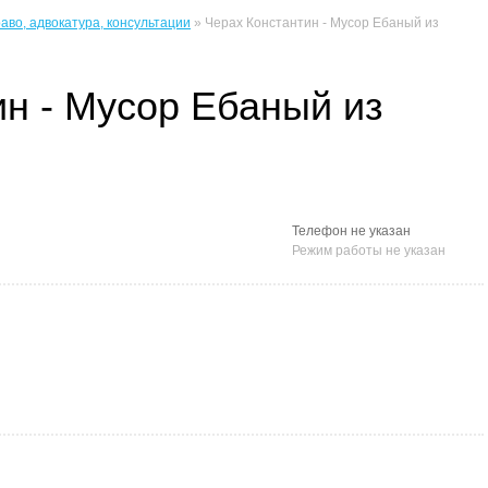
аво, адвокатура, консультации
» Черах Константин - Мусор Ебаный из
ин - Мусор Ебаный из
Телефон не указан
Режим работы не указан