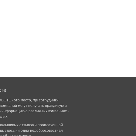
кте
БОТЕ - это место, где сотрудники
компаний могут получать правдивую и
ю информацию о различных компаниях -
елях.
 фальшивых отзывов и проплаченной
и, здесь ни одна недобросовестная