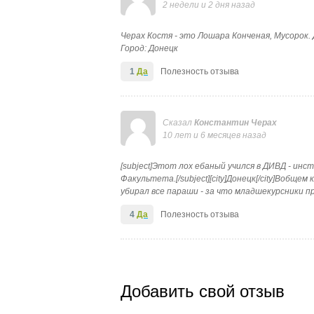
2 недели и 2 дня назад
Черах Костя - это Лошара Конченая, Мусорок
Город: Донецк
1
Да
Полезность отзыва
Сказал
Константин Черах
10 лет и 6 месяцев назад
[subject]Этот лох ебаный учился в ДИВД - инс
Факультета.[/subject][city]Донецк[/city]Вобщем
убирал все параши - за что младшекурсники пр
4
Да
Полезность отзыва
Добавить свой отзыв