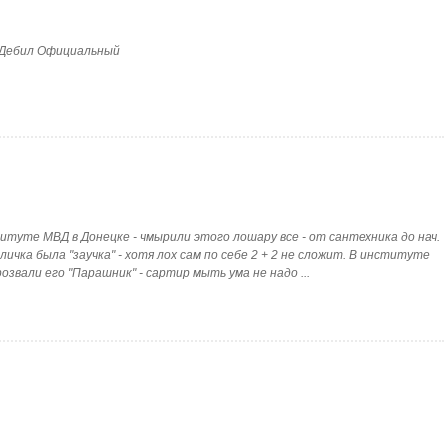
. Дебил Официальный
титуте МВД в Донецке - чмырили этого лошару все - от сантехника до нач.
 кличка была "заучка" - хотя лох сам по себе 2 + 2 не сложит. В институте
озвали его "Парашник" - сартир мыть ума не надо ...