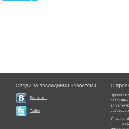
Следи за последними новостями
О прое
Проект ОРА
Вконтакте
различных 
актуальну
работодат
Twitter
У нас нет
информаци