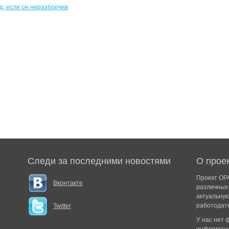
Следи за последними новостями
О прое
Проект ОРА
Вконтакте
различных 
актуальну
работодат
Twitter
У нас нет