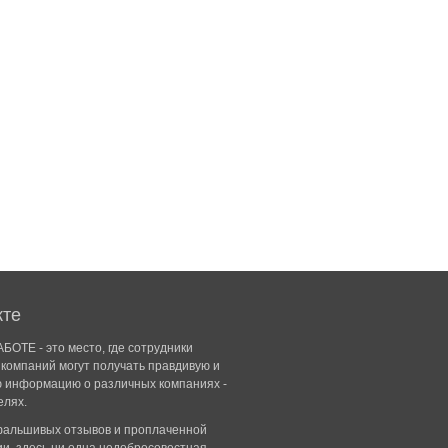
кте
БОТЕ - это место, где сотрудники
компаний могут получать правдивую и
ю информацию о различных компаниях -
елях.
 фальшивых отзывов и проплаченной