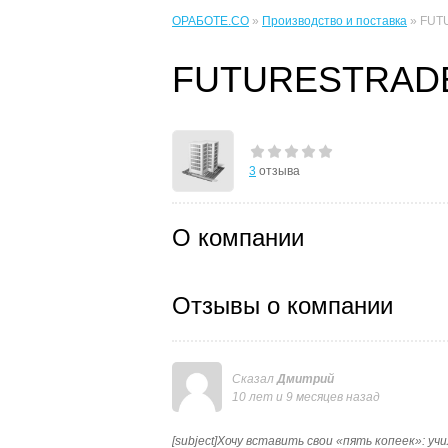
ОРАБОТЕ.CO
»
Производство и поставка
» FUT
FUTURESTRAD
3
отзыва
О компании
Отзывы о компании
Сказал
Дмитрий
10 лет и 9 месяцев назад
[subject]Хочу вставить свои «пять копеек»: учи