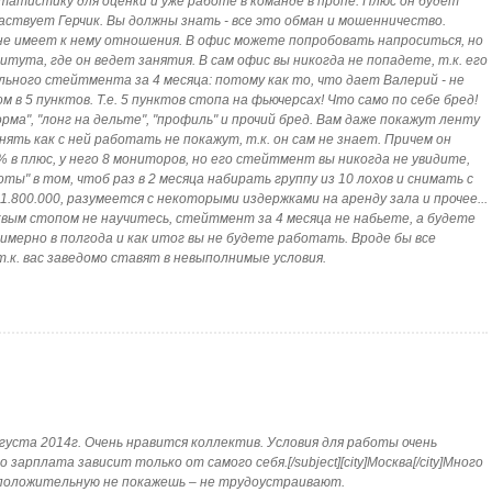
атистику для оценки и уже работе в команде в пропе. Плюс он будет
аствует Герчик. Вы должны знать - все это обман и мошенничество.
о не имеет к нему отношения. В офис можете попробовать напроситься, но
тута, где он ведет занятия. В сам офис вы никогда не попадете, т.к. его
ьного стейтмента за 4 месяца: потому как то, что дает Валерий - не
 в 5 пунктов. Т.е. 5 пунктов стопа на фьючерсах! Что само по себе бред!
ма", "лонг на дельте", "профиль" и прочий бред. Вам даже покажут ленту
ять как с ней работать не покажут, т.к. он сам не знает. Причем он
 в плюс, у него 8 мониторов, но его стейтмент вы никогда не увидите,
оты" в том, чтоб раз в 2 месяца набирать группу из 10 лохов и снимать с
о 1.800.000, разумеется с некоторыми издержками на аренду зала и прочее...
квым стопом не научитесь, стейтмент за 4 месяца не набьете, а будете
мерно в полгода и как итог вы не будете работать. Вроде бы все
т.к. вас заведомо ставят в невыполнимые условия.
августа 2014г. Очень нравится коллектив. Условия для работы очень
арплата зависит только от самого себя.[/subject][city]Москва[/city]Много
 положительную не покажешь – не трудоустраивают.