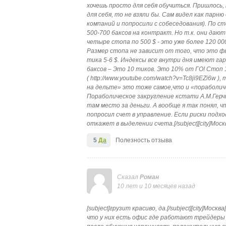
хочешь просто для себя обучиться. Пришлось, 
для себя, то не взяли бы. Сам видел как пар
компаний и попросили с собеседования). По с
500-700 баксов на контракт. Но т.к. они дают
четыре стопа по 500 $ - это уже более 120 00
Размер стопа не зависит от того, что это 
тика 5-6 $. Индексы все внутри дня имеют га
баксов – Это 10 тиков. Это 10% от ГО! Стоп 
( http://www.youtube.com/watch?v=Tc8ji9EZi6w ),
на дельте» это тоже самое,что и «пораболиче
Пораболическое закругление кстати А.М.Герчик
там место за деньги. А вообще я так понял, 
попросил счет в управление. Если риски подх
откажет в выделении счета.[/subject][city]Моск
5
Да
Полезность отзыва
Сказал
Роман
10 лет и 10 месяцев назад
[subject]грузит красиво, да.[/subject][city]Мо
что у них есть офис где работают трейдеры и