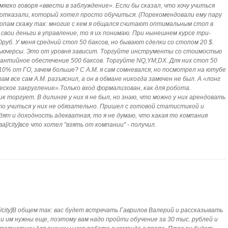
мягко говоря «ввести в заблуждение». Если бы сказал, что хочу учиться
ню отказали, который хотел просто обучиться. (Порекомендовали ему пару
топам скажу так: многие с кем я общался считают оптимальным стоп в
 свои деньги в управление, то я их понимаю. При нынешнем курсе три-
0руб. У меня средний стоп 50 баксов, но бывают сделки со стопом 20 $.
фьючерсы. Это от уровня зависит. Торгуйте инструменты со стоимостью
рантийное обеспечение 500 баксов. Торгуйте NQ,YM,DX. Для них стоп 50
10% от ГО, зачем больше? С А.М. я сам сомневался, но посмотрел на ютубе
 там все сам А.М. разъяснил, а он в обмане никогда замечен не был. А «лонг
ское закругление».Только вход формализован, как для робота.
 торгует. В дилинге у них я не был, но знаю, что можно у них арендовать
что учиться у них не обязательно. Пришел с готовой статистикой и
одят и доходность адекватная, то я не думаю, что какая то компания
ва[/city]все что хотел "взять от компании" - получил.
сква[/city]В общем так: вас будет встречать Гаврилов Валерий и рассказывать
 им нужны еще, поэтому вам надо пройти обучение за 30 тыс. рублей и