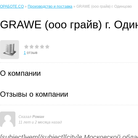
ОРАБОТЕ.CO
»
Производство и поставка
» GRAWE (ооо грайв) г. Одинцово
GRAWE (ооо грайв) г. Оди
1
отзыв
О компании
Отзывы о компании
Сказал
Роман
11 лет и 2 месяца назад
[subject]нет[/subject][city]в Московской обл