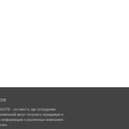
кте
БОТЕ - это место, где сотрудники
компаний могут получать правдивую и
ю информацию о различных компаниях -
елях.