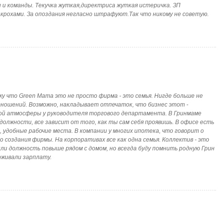
и команды. Текучка жуткая,директриса жуткая истеричка. ЗП
 крохами. За опоздания негласно штрафуют.Так что никому не советую.
ажу что Green Mama это не просто фирма - это семья. Нигде больше не
тношений. Возможно, накладывает отпечаток, что бизнес этот -
акой атмосферы у руководителя торгового департамента. В Гринмаме
должности, все зависит от того, как ты сам себя проявишь. В офисе есть
, удобные рабочие места. В компании у многих ипотека, что говорит о
создания фирмы. На корпоративах все как одна семья. Коллектив - это
или должность повыше рядом с домом, но всегда буду помнить родную Грин
держивали зарплату.