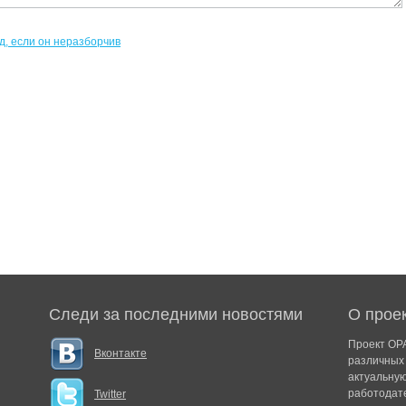
Следи за последними новостями
О прое
Проект ОРА
Вконтакте
различных 
актуальну
работодат
Twitter