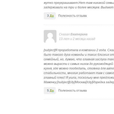
жутко преукрашивает.Нет там никакой семьи 
задерживали на три и более месяцев. Выдают
3
Да
Полезность отзыва
Сказал
Екатерина
13 лет и 2 месяца назад
[subject]Я проработала в компании 2 года. Ск
было такого духа команды и таких близких о
семейный, но, думаю, что главная заслуга т
можно вырасти с самых низов до руководящей 
кухня, где можно пообедать, стоянка для авто
стабильности, многие работают там с самого 
главный плюс! Я ушла, поскольку мне предлож
Мамочку.[/subject][city]Москва[/city]Изредка за
5
Да
Полезность отзыва