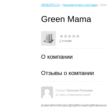
ОРАБОТЕ.CO
»
Производство и поставка
» Gre
Green Mama
2
отзыва
О компании
Отзывы о компании
Сказал
Татьяна Рязанова
11 лет и 8 месяцев назад
[subject]Нет![/subject][city]Москва[/city]Ком