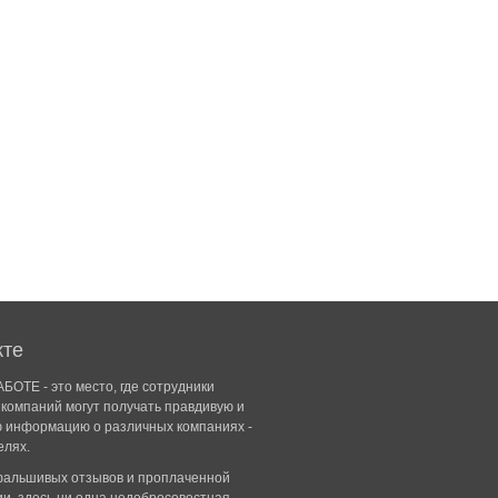
кте
БОТЕ - это место, где сотрудники
компаний могут получать правдивую и
ю информацию о различных компаниях -
елях.
 фальшивых отзывов и проплаченной