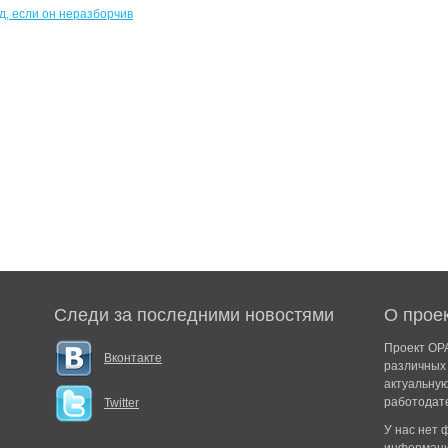
Следи за последними новостями
О прое
Проект ОРА
Вконтакте
различных 
актуальну
работодат
Twitter
У нас нет