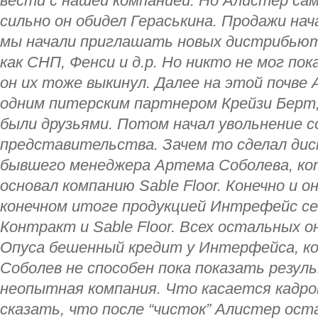
вести с нашей компанией. Но Алистер са
сильно он обидел Гераськина. Продажи нач
мы начали приглашать новых дистрибьюто
как СНП, Фенси и д.р. Но никто не мог по
он их тоже выкинул. Далее на этой почве
одним питерским партнером Крейзи Берт
были друзьями. Потом начал увольнение 
представительства. Зачем то сделал ди
бывшего менеджера Артема Соболева, ко
основал компанию Sable Floor. Конечно и о
конечном итоге продукцией Интрефейс с
Контракт и Sable Floor. Всех остальных он
Опуса бешенный кредит у Интерфейса, ко
Соболев не способен пока показать резул
неопытная компания. Что касается кадров
сказать, что после “чисток” Алистер ост