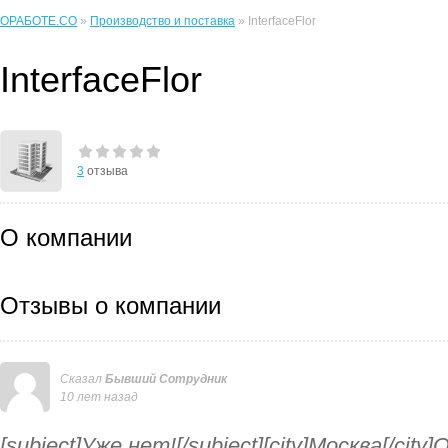
ОРАБОТЕ.CO
»
Производство и поставка
» InterfaceFlor
InterfaceFlor
3
отзыва
О компании
Отзывы о компании
Сказал
Бывший Сотрудник
10 лет назад
[subject]Уже нет![/subject][city]Москва[/cit