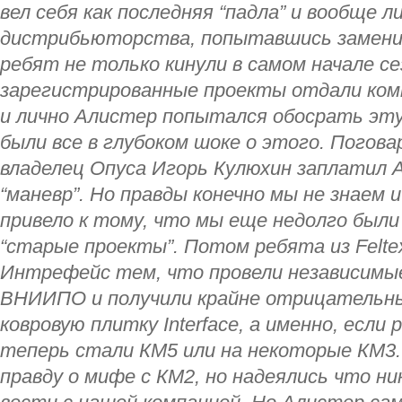
вел себя как последняя “падла” и вообще л
дистрибьюторства, попытавшись заменит
ребят не только кинули в самом начале сез
зарегистрированные проекты отдали ком
и лично Алистер попытался обосрать эту
были все в глубоком шоке о этого. Погов
владелец Опуса Игорь Кулюхин заплатил 
“маневр”. Но правды конечно мы не знаем 
привело к тому, что мы еще недолго были 
“старые проекты”. Потом ребята из Felte
Интрефейс тем, что провели независимы
ВНИИПО и получили крайне отрицательны
ковровую плитку Interface, а именно, если
теперь стали КМ5 или на некоторые КМ3. 
правду о мифе с КМ2, но надеялись что н