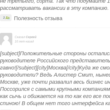
не третьего, сорта. Так что подумайте 1
рассматривать вакансии в эту компанию.
Полезность отзыва
2
Да
Сказал
Сергей
10 лет назад
[subject]Положительные стороны осталис
руководителе Российского представитель
гавно![/subject][city]Москва[/city]Куда же 
руководители? Ведь Алистер Смит, ныне
Москве, уже почти развалил весь бизнес 
Поссорился с самыми крупными компаниям
как сычь и обижается на то как его все п
спиною! В общем нет того интерфейса ка