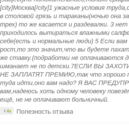
[city]Москва[/city]1 ужасные условия труд
в столовой грязь и тараканы(ночью она за
трех) то же касается и раздевалки. 3 не
приходилось вытираться влажными салфе
себе(есть и нормальные люди) 5 Если ва
рост,то это значит,что вы будете паха
же ставку.(подработки не оплачиваются да
шманает не по детски.7ЕСЛИ ВЫ ЗАХО
НЕ ЗАПЛАТЯТ ПРЕМИЮ,так что хорошо п
туда идти,оно вам надо? Я ВАС ПРЕДУП
вам,надеюсь хоть одному человеку повезё
ещё, не не оплачивают больничный.
Полезность отзыва
1
Да