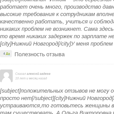
работает очень много, производство дав
высокие требования к сотрудникам вполне
качественно работать, учиться и соблюд
никаких проблем не возникнет. Сама здесь
то время никаких задержек по зарплате не 
[city]Нижний Новгород[/city]У меня проблем
Полезность отзыва
4
Да
Сказал
алексей авдеев
10 лет и месяц назад
[subject]положительных отзывов не могу 
просто нет[/subject][city]Нижний Новгород[
устраиваются,то готовьтесь женщины ва
там существовать. А Ольга Викторовна 