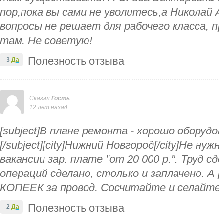
пор,пока вы сами не уволитесь,а Николай 
вопросы не решает для рабочего класса,
там. Не советую!
Полезность отзыва
3
Да
Сказал
Гость
12 лет назад
[subject]В плане ремонта - хорошо оборуд
[/subject][city]Нижний Новгород[/city]Не ну
вакансии зар. плате "от 20 000 р.". Труд с
операций сделано, столько и заплачено. А
КОПЕЕК за провод. Сосчитайте и селайте
Полезность отзыва
2
Да