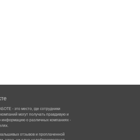
кте
БОТЕ - это место, где сотрудники
компаний могут получать правдивую и
ю информацию о различных компаниях -
елях.
 фальшивых отзывов и проплаченной