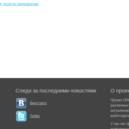
Следи за последними новостями
О прое
Проект ОРА
Вконтакте
различных 
актуальну
работодат
Twitter
У нас нет