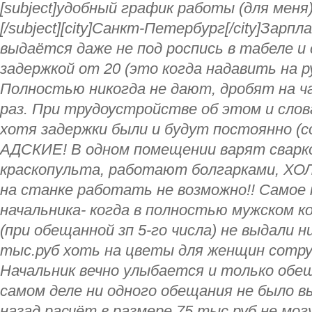
[subject]удобный график работы (для меня)
[/subject][city]Санкт-Петербург[/city]Зар
выдаётся даже не под роспись в табеле 
задержкой от 20 (это когда надавить на р
Полностью никогда не дают, дробят на ча
раз. При трудоустройстве об этом и слова
хотя задержки были и будут постоянно (с
АДСКИЕ! В одном помещении варят сварко
краскопульта, работают болгарками, ХОЛ
на станке работать не возможно!! Самое
начальника- когда в полностью мужском к
(при обещанной зп 5-го числа) не выдали ни
тыс.руб хоть на цветы для женщин сотруд
Начальник вечно улыбается и только обе
самом деле ни одного обещания не было в
назад расчёт в размере 75 тыс.руб не мог