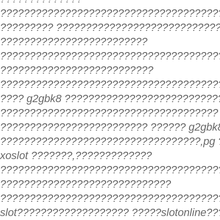
?????????????????????????????????????
????????? ???????????????????????????
?????????????????????????
?????????????????????????????????????
??????????????????????????
??????????????????????????????????????
???? g2gbk8 ??????????????????????????
?????????????????????????????????????
????????????????????????? ?????? g2gbk
??????????????????????????????????,pg 
xoslot ???????,?????????????
?????????????????????????????????????
?????????????????????????????
?????????????????????????????????????
slot??????????????????? ?????slotonline