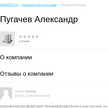
ОРАБОТЕ.CO
»
Производство и поставка
» Пугачев Александр
Пугачев Александр
1
отзыв
О компании
Отзывы о компании
Сказал
Аноним
10 лет и 9 месяцев назад
[subject]нет[/subject][city]Санкт-Петербург[/city]работал у него пол года. н