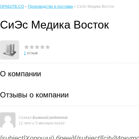
ОРАБОТЕ.CO
»
Производство и поставка
» СиЭс Медика Восток
СиЭс Медика Восток
1
отзыв
О компании
Отзывы о компании
Сказал
Бывший работник
12 лет и 5 месяцев назад
[subject]Хороший бренд[/subject][city]Иркут