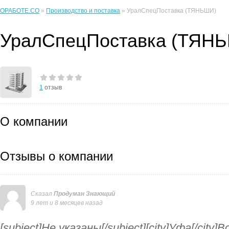
ОРАБОТЕ.CO
»
Производство и поставка
» УралСпецПоставка (ТЯНЬШИ)
УралСпецПоставка (ТЯН
1
отзыв
О компании
Отзывы о компании
Сказал
Продуман Знающий
9 лет и 8 месяцев назад
[subject]Не указаны[/subject][city]Уфа[/cit