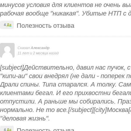
минусов условия для клиентов не очень вы
рабочая вообще "никакая". Убитые НТП с д
Полезность отзыва
4
Да
Сказал
Александр
11 лет и 2 месяца назад
[subject]Действительно, давил нас пучок, с
"кипи-аи" свои внедрял (не дали - поперек п
Драли спины. Типа старался. А толку. Сам
клиентами бегал. И его прихвостни бегали
отпустили. А раньше мы собирались. Праз
нормально. Не то все.[/subject][city]Москва
"деловая жизнь".
Полезность отзыва
4
Да