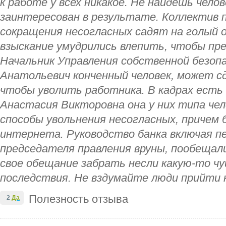
к работе у всех никакое. Не найдешь чело
заинтересован в результате. Коллектив п
сокращения несогласных садят на голый о
взыскание умудрились влепить, чтобы пр
Начальник Управления собственной безо
Анатольевич конченный человек, может сд
чтобы уволить работника. В кадрах есть
Анастасия Викторовна она у них типа че
способы увольнения несогласных, причем 
интернета. Руководство банка включая п
председателя правления вруны, пообещал
свое обещание забрать несли какую-то ч
последствия. Не вздумайте люди прийти 
Полезность отзыва
2
Да