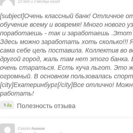
12 лет и 2 месяца назад
[subject]Очень классный банк! Отличное о
обучение всему и вовремя! Много нового уз
поработаешь - так и заработаешь .Этот 
Здесь можно заработать хоть сколько!!! Я
сама себе цель поставила. Коллектив во в
другой город, жаль там нет этого банка.
очень стараться. Есть куча льгот. Это ж
огромный. В основном пользовалась спорто
[city]Екатеринбург[/city]Все отлично! Мож
работать!
Полезность отзыва
5
Да
Сказал
Ананим