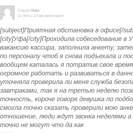
Сказал
Кира
11 лет и 10 месяцев назад
[subject]Приятная обстановка в офисе[/subj
[city]Уфа[/city]Проходила собеседование в 
вакансию кассира, заполнила анкету, зат
по персоналу чтоб я снова подъехала и по
вообщем каталась я потратив свое время 
огромное работать и развиваться в данно
уточняла проверила ли меня служба безоп
завтраками, так я на третью неделю поз
точность, короче говоря девушка по подбо
смогла точно сказать проверили мою анке
отношение, люди ждут звонка неделями а
точно не могут что да как