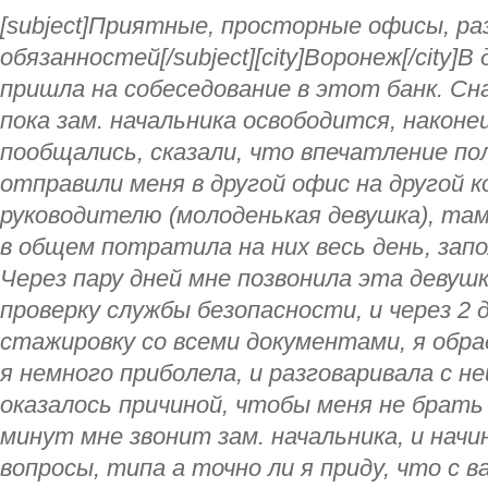
[subject]Приятные, просторные офисы, ра
обязанностей[/subject][city]Воронеж[/city]
пришла на собеседование в этот банк. Сна
пока зам. начальника освободится, након
пообщались, сказали, что впечатление по
отправили меня в другой офис на другой к
руководителю (молоденькая девушка), там
в общем потратила на них весь день, зап
Через пару дней мне позвонила эта девушк
проверку службы безопасности, и через 2
стажировку со всеми документами, я обра
я немного приболела, и разговаривала с н
оказалось причиной, чтобы меня не брать 
минут мне звонит зам. начальника, и нач
вопросы, типа а точно ли я приду, что с 