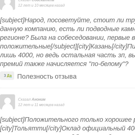
Сказал
Соискатель
12 лет и 10 месяцев назад
[subject]Народ, посоветуйте, стоит ли т
данную компанию, есть ли подводные камн
регионе? Была на собеседовании, первые 
положительные[/subject][city]Казань[/city]
лишь 4000, но ведь остальная часть зп, в
премий также начисляется "по-белому"?
Полезность отзыва
3
Да
Сказал
Аноним
12 лет и 11 месяцев назад
[subject]Положительного только хорошее р
[city]Тольятти[/city]Оклад официальный 40