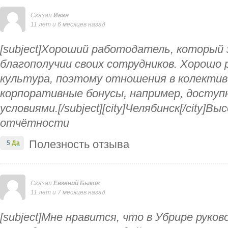
Сказал
Иван
11 лет и 6 месяцев назад
[subject]Хороший работодатель, который 
благополучии своих сотрудников. Хорошо
культура, поэтому отношения в колекти
корпоративные бонусы, например, доступ
условиями.[/subject][city]Челябинск[/city]Вы
отчётности
Полезность отзыва
5
Да
Сказал
Евгений Быков
11 лет и 7 месяцев назад
[subject]Мне нравится, что в Убрире руко