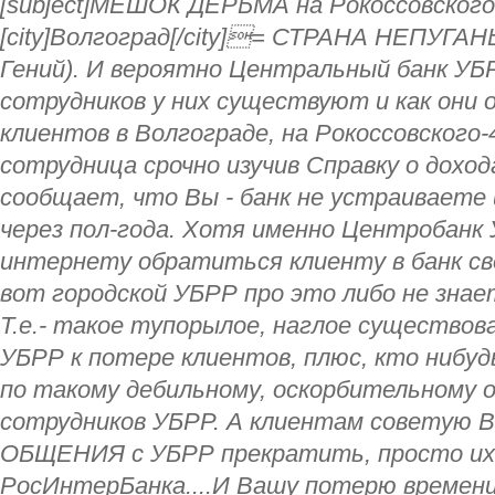
[subject]МЕШОК ДЕРЬМА на Рокоссовского-4
[city]Волгоград[/city]= СТРАНА НЕПУГА
Гений). И вероятно Центральный банк УБР
сотрудников у них существуют и как он
клиентов в Волгограде, на Рокоссовского-
сотрудница срочно изучив Справку о доход
сообщает, что Вы - банк не устраиваете
через пол-года. Хотя именно Центробанк
интернету обратиться клиенту в банк сво
вот городской УБРР про это либо не знает
Т.е.- такое тупорылое, наглое существов
УБРР к потере клиентов, плюс, кто нибуд
по такому дебильному, оскорбительному 
сотрудников УБРР. А клиентам советую
ОБЩЕНИЯ с УБРР прекратить, просто их 
РосИнтерБанка....И Вашу потерю времени