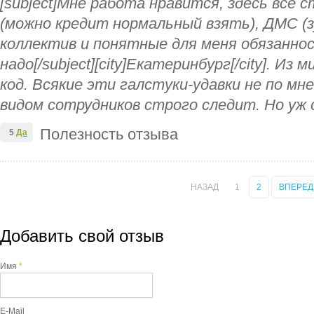
[subject]Мне работа нравится, здесь все с
(можно кредит нормальный взять), ДМС (з
коллектив и понятные для меня обязаннос
надо[/subject][city]Екатеринбург[/city]. Из 
код. Всякие эти галстуки-удавки не по мн
видом сотрудников строго следит. Но уж 
Полезность отзыва
5
Да
НАЗАД
1
2
ВПЕРЕД
Добавить свой отзыв
Имя
*
E-Mail