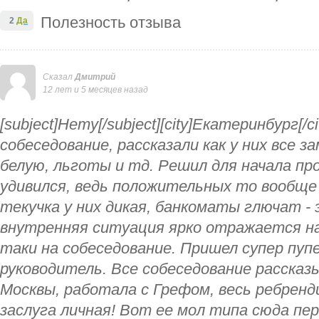
Полезность отзыва
2
Да
Сказал
Дмитрий
12 лет и 5 месяцев назад
[subject]Нету[/subject][city]Екатеринбург[/
собеседование, рассказали как у них все з
белую, льготы и тд. Решил для начала п
удивился, ведь положительных то вообще
текучка у них дикая, банкоматы глючат -
внутренняя ситуация ярко отражается на
таки на собеседование. Пришел супер пу
руководитель. Все собеседование рассказы
Москвы, работала с Грефом, весь ребренд
заслуга личная! Вот ее мол типа сюда пе