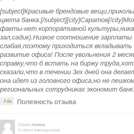
[subject]Красивые брендовые вещи,прикол
цвета банка.[/subject][city]Саратов[/city]М
факты-нет корпоративной культуры,ника
зал,садик).Низкое соотношение зарплаты
слабая,поэтому приходиться вкладывать с
развитие офиса! После увольнения 2 мес
справку,что б встать на биржу труда,хот
сказали,что в течении 3ех дней она дела
она идет из головного офиса,но не пешком 
региональных сотрудниках экономит банк
Полезность отзыва
2
Да
Сказал
Аноним
11 лет и 4 месяца назад