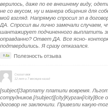
верилось, даже по ее внешнему виду, одет
не со вкусом, ну и манера общения для со
мой взгляд. Напрямую спросил зп в догово
ДА. Спросил вы лично замечали случаем, 
шантажирует подчиненного выплатить зп
оправданно? Ответ ДА. Все ясно- контор
подтвердились. Я сразу отказался.
Полезность отзыва
0
Да
Сказал
ххх
12 лет и 7 месяцев назад
[subject]Зарплату платили вовремя. Льго
сотрудников.[/subject][city]Курган[/city]Вс
договор не заключили. Привезли какую-тог