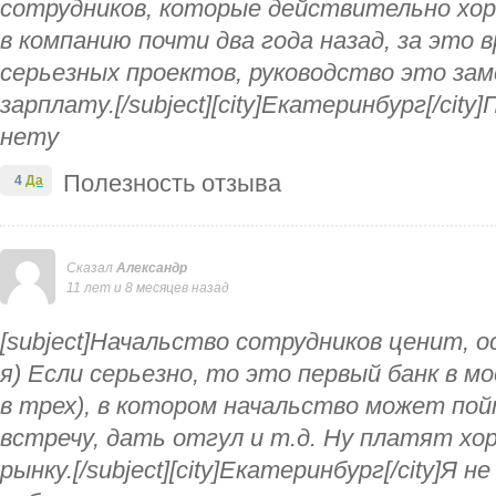
сотрудников, которые действительно хо
в компанию почти два года назад, за это 
серьезных проектов, руководство это за
зарплату.[/subject][city]Екатеринбург[/cit
нету
Полезность отзыва
4
Да
Сказал
Александр
11 лет и 8 месяцев назад
[subject]Начальство сотрудников ценит, о
я) Если серьезно, то это первый банк в м
в трех), в котором начальство может пой
встречу, дать отгул и т.д. Ну платят хо
рынку.[/subject][city]Екатеринбург[/city]Я 