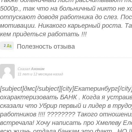
Также больничный лист рассчитывают то
5000р., так что на больничный никто не х
отпускают доводя работника до слез. По
мотивации. Никакого карьерный роста. Т
кем придеться работать !!!
Полезность отзыва
2
Да
Сказал
Аноним
11 лет и 12 месяцев назад
[subject]дмс[/subject][city]Екатеринбург[/c
охарактеризовать БАНК . Когда я устраи
сказали что Убрир первый и лидер в труд
работников !!!! ???????? Такого отношения
встречала! Хочу написать про Хмелеву Ел
всю жизнь отдала банкам это факт . НО !