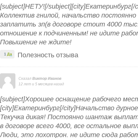
[subject]НЕТУ![/subject][city]Екатеринбург[
Коллектив гнилой, начальство постоянн
заплатить зп(в договоре стоит 4000 тыс. 
отношение к подчиненным! не идите рабо
Повышение не ждите!
Полезность отзыва
1
Да
Сказал
Виктор Иванов
12 лет и 5 месяцев назад
[subject]Хорошее оснащение рабочего места
[city]Екатеринбург[/city]Начальство дурно
Текучка дикая! Постоянно шантаж выплати
в договоре всего 4000, все остальное вып
Люди, это лохотрон. не идите сюда рабо