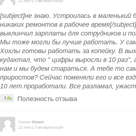
12 лет и 5 месяцев назад
[subject]не знаю. Устроилась в маленький 
никаких ремонтов в рабочее время[/subject][
выклинчил зарплаты для сотрудников и по
Мы тоже могли бы лучше работать. У сам
Хохлы готовы работать за копейку. В вых
кудахтал, что " цифры выросли в 10 раз", 
нам и мы будем стараться. А тебе то са
приростов? Сейчас поменяли его и все взд
10 лет проработали. Все разламал, ужаст
Полезность отзыва
3
Да
Сказал
Игнат
12 лет и 5 месяцев назад