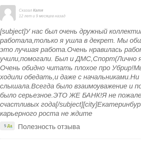
Сказал
Катя
12 лет и 9 месяцев назад
[subject]У нас был очень дружный коллекти
работала,только я ушла в декрет. Мы об
это лучшая работа.Очень нравилась раб
учили,помогали. Был и ДМС,Спорт(Лично я
Очень обидно читать плохое про Убрир!М
ходили обедать,и даже с начальниками.Ни 
слышала.Всегда было взаимоуважение и п
было серьезное.ЭТО ЖЕ БАНК!Я не пожал
счастливых года[/subject][city]Екатеринбур
карьерного роста не ждите
Полезность отзыва
5
Да