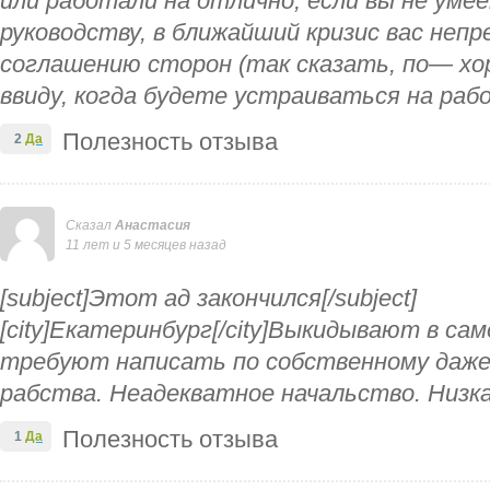
или работали на отлично, если вы не уме
руководству, в ближайший кризис вас неп
соглашению сторон (так сказать, по— х
ввиду, когда будете устраиваться на раб
Полезность отзыва
2
Да
Сказал
Анастасия
11 лет и 5 месяцев назад
[subject]Этот ад закончился[/subject]
[city]Екатеринбург[/city]Выкидывают в са
требуют написать по собственному даже
рабства. Неадекватное начальство. Низк
Полезность отзыва
1
Да