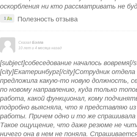
оскорбления ни кто рассматривать не буде
Полезность отзыва
1
Да
Сказал
Бэлла
10 лет и 4 месяца назад
[subject]собеседование началось вовремя[/s
[city]Екатеринбург[/city]Сотрудник отдел
предложила какую-то новую должность, се
по новому направлению, куда только топо
работа, какой функционал, кому подчинят
подробно выясняла, что я представляю из
работы. Причем одно и то же спрашивала р
Такое ощущение, что даже резюме не чита
ничего она в нем не поняла. Спрашивается