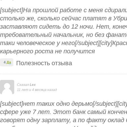
[subject]На прошлой работе с меня сдирал
столько же, сколько сейчас платят в Убри
заставляют сидеть до 12 ночи. Нет, конеч
требовательный начальник, но без фанат
таки человеческое у него[/subject][city]Кр
карьерного роста не получится
Полезность отзыва
4
Да
Сказал
Lex
11 лет и 4 месяца назад
[subject]нет таких одно дерьмо[/subject][cit
сфере уже 7 лет. Этот банк самый кончен
говорят одну зарплату, а по факту оклад