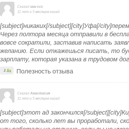
Сказал
иии ссс
11 лет и 5 месяцев назад
[subject]никаких[/subject][city]Уфа[/city]пер
Через полтора месяца отправили в беспл
вовсе сократили, заставив написать заяв
желанию. Если откажешься писать, то б
зарплату, которая указана в трудовом дого
Полезность отзыва
2
Да
Сказал
Анастасия
11 лет и 5 месяцев назад
[subject]этот ад закончился[/subject][city]К
от того, сколько лет вы проработали, ск