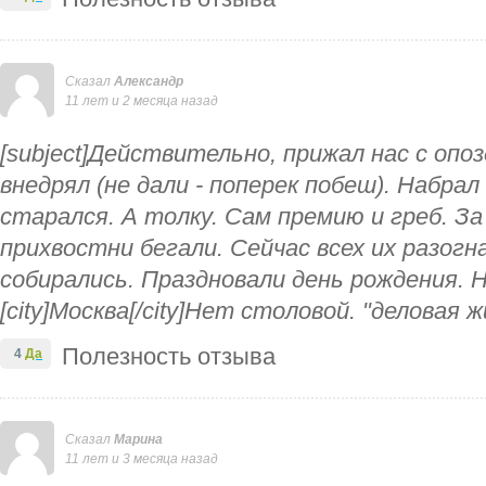
Сказал
Александр
11 лет и 2 месяца назад
[subject]Действительно, прижал нас с опоз
внедрял (не дали - поперек побеш). Набрал
старался. А толку. Сам премию и греб. За
прихвостни бегали. Сейчас всех их разогн
собирались. Праздновали день рождения. Не
[city]Москва[/city]Нет столовой. "деловая ж
Полезность отзыва
4
Да
Сказал
Марина
11 лет и 3 месяца назад