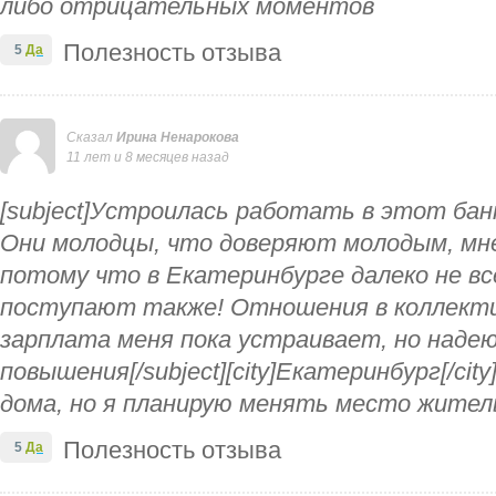
либо отрицательных моментов
Полезность отзыва
5
Да
Сказал
Ирина Ненарокова
11 лет и 8 месяцев назад
[subject]Устроилась работать в этот бан
Они молодцы, что доверяют молодым, мне
потому что в Екатеринбурге далеко не вс
поступают также! Отношения в коллекти
зарплата меня пока устраивает, но надею
повышения[/subject][city]Екатеринбург[/cit
дома, но я планирую менять место жите
Полезность отзыва
5
Да