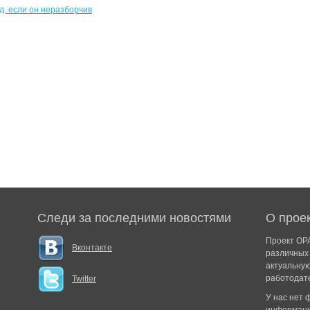
Следи за последними новостями
О прое
Проект ОРА
Вконтакте
различных 
актуальну
работодат
Twitter
У нас нет