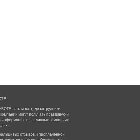
кте
БОТЕ - это место, где сотрудники
компаний могут получать правдивую и
ю информацию о различных компаниях -
елях.
 фальшивых отзывов и проплаченной