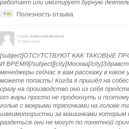
работает или имитирует бурную деятел
Полезность отзыва
4
Да
Сказал
Александр Вольнов
13 лет назад
[subject]ОТСУТСТВУЮТ КАК ТАКОВЫЕ П
И ВРЕМЯ[/subject][city]Москва[/city]Здрав
менеджеры сейчас я вам расскажу в какое
можете попасть! Когда я пришёл на собе
сразу на производство оно из себя предс
от жары просто не продохнуть и поэтому
голые с мокрыми тряпочками на голове та
швеимотористки за машинками которым т
раздеться они не могут по понятной при