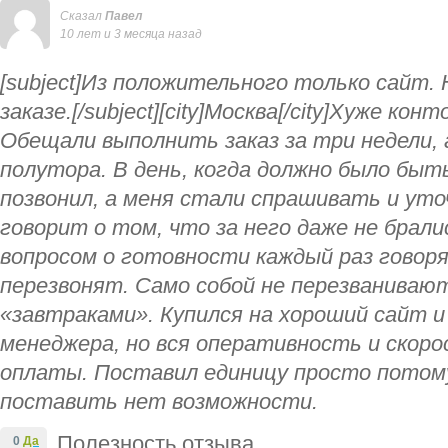
Сказал
Павел
10 лет и 3 месяца назад
[subject]Из положительного только сайт. 
заказе.[/subject][city]Москва[/city]Хуже кон
Обещали выполнить заказ за три недели, 
полутора. В день, когда должно было быть
позвонил, а меня стали спрашивать и уто
говорит о том, что за него даже не брали
вопросом о готовности каждый раз говоря
перезвонят. Само собой не перезваниваю
«завтраками». Купился на хороший сайт 
менеджера, но вся оперативность и скор
оплаты. Поставил единицу просто потому
поставить нет возможности.
Полезность отзыва
0
Да