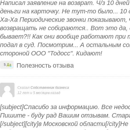
Написал заявление на возврат. Ч/з 10 дне
деньги на карточку. Не тут-то было... 10 д
Ха-Ха Периодические звонки показывают, 
возвращать не собираются.. Вот это да,
бывает?!! Как они вообще работают при 
подал в суд. Посмотрим... А остальным 
стороной OOO "Тодосс". Кидают!
Полезность отзыва
5
Да
Сказал
Собственник бизнеса
12 лет и 5 месяцев назад
[subject]Спасибо за информацию. Все нед
Пишите - буду рад Вашим отзывам. Стар
[/subject][city]в Московской области[/city]