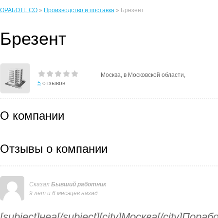
ОРАБОТЕ.CO
»
Производство и поставка
» Брезент
Брезент
Москва, в Московской области,
5
отзывов
О компании
Отзывы о компании
Сказал
Бывший работник
9 лет и 6 месяцев назад
[subject]неа[/subject][city]Москва[/city]Пор