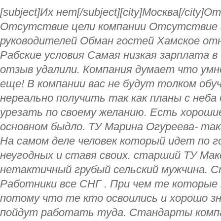
[subject]Их нет[/subject][city]Москва[/city
Отсутствие цели компании Отсутствие
руководителей Обман гостей Хамское от
Рабские условия Самая низкая зарплата в
отзыв удалили. Компания думает что умне
еще! В компании вас не будут толком обу
нереально получить так как планы с неба
урезать по своему желанию. Есть хорошие
основном быдло. ТУ Марина Огуреева- така
На самом деле человек который идет по г
неугодных и ставя своих. старший ТУ Ма
нетактичный грубый сельский мужчина. С
Работники все СНГ . При чем те которые 
потому что те кто освоились и хорошо з
пойдут работать туда. Стандарты комп