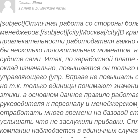
Сказал
Elena
12 лет и 10 месяцев назад
[subject]Отличная работа со стороны бо
менеджеров.[/subject][city]Москва[/city]В к
привлекательности работодателя важно 
бы несколько положительных моментов, 
судите сами. Итак, по заработной плате
оклад изначально, повышается он только
управляющего (упр. Вправе не повышать 
но т.к. только единицы понимают значен
этики, в основном данное правило работ
руководителя к персоналу и менеджерско
отработать много времени на базовой ст
услышать что не заслужили прибавки. Сп
компании наблюдается в единичных случая