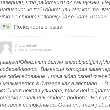
заверили, что работники ох как нужны. Не
написано: не подходит! или они как то ч
что не стоит человеку даже дать шанс?!
Полезность отзыва
0
Да
Сказал
Андрей
11 лет и 5 месяцев назад
[subject]Обещают белую зп[/subject][city]Мо
собеседовании. Вакансия которая заинтер
на собеседование и пока ждал своей очеред
Оказывается в бургере как в гестапо ... 
кабинет некая Гульнара, так к ней обрати
видимо начальник отдела подбора. Не с то
на своих сотрудников. Одна она там рабо