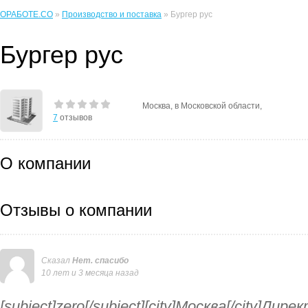
ОРАБОТЕ.CO
»
Производство и поставка
» Бургер рус
Бургер рус
Москва, в Московской области,
7
отзывов
О компании
Отзывы о компании
Сказал
Нет. спасибо
10 лет и 3 месяца назад
[subject]zero[/subject][city]Москва[/city]Ди