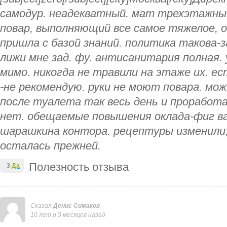
самодур. неадекватный. мат трехэтажны
повар, выполняющий все самое тяжелое, 
пришла с базой знаний. политика такова-за
лижи мне зад. фу. антисанитария полная.
мимо. никогда не травили на этаже их. е
-не рекомендую. руки не моют повара. мо
после туалета так весь день и проработ
нет. обещаемые повышения оклада-фиг ва
шарашкина контора. рецептуры изменили, 
осталась прежней.
Полезность отзыва
3
Да
Сказал
Денис Симаков
10 лет и 5 месяцев назад