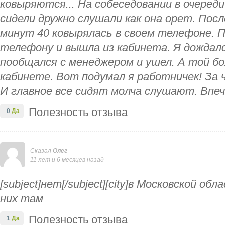
ковыряются... На собеседовании в очереди
сидели дружно слушали как она орет. Посл
минут 40 ковырялась в своем телефоне. 
телефону и вышла из кабинета. Я дождалс
пообщался с менеджером и ушел. А той бо
кабинете. Вот подумал я работничек! За 
И главное все сидят молча слушают. Впе
Полезность отзыва
0
Да
Сказал
Олег
11 лет и 6 месяцев назад
[subject]нет[/subject][city]в Московской обл
них там
Полезность отзыва
1
Да