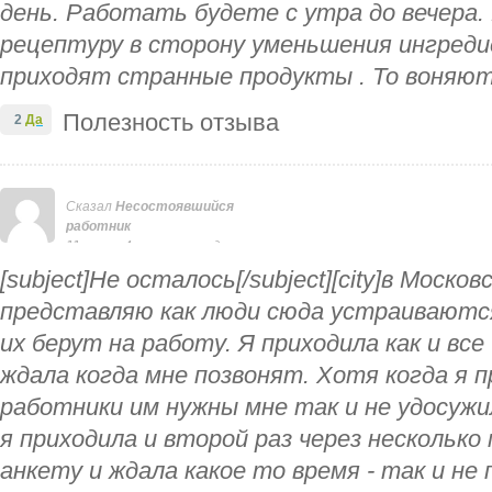
день. Работать будете с утра до вечера
рецептуру в сторону уменьшения ингреди
приходят странные продукты . То воняю
Полезность отзыва
2
Да
Сказал
Несостоявшийся
работник
11 лет и 4 месяца назад
[subject]Не осталось[/subject][city]в Москов
представляю как люди сюда устраиваются
их берут на работу. Я приходила как и все
ждала когда мне позвонят. Хотя когда я п
работники им нужны мне так и не удосуж
я приходила и второй раз через несколько 
анкету и ждала какое то время - так и не 