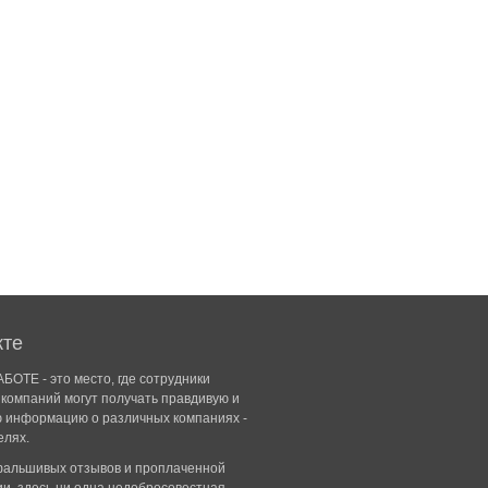
кте
БОТЕ - это место, где сотрудники
компаний могут получать правдивую и
ю информацию о различных компаниях -
елях.
 фальшивых отзывов и проплаченной