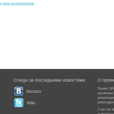
Следи за последними новостями
О прое
Проект ОРА
Вконтакте
различных 
актуальну
работодат
Twitter
У нас нет