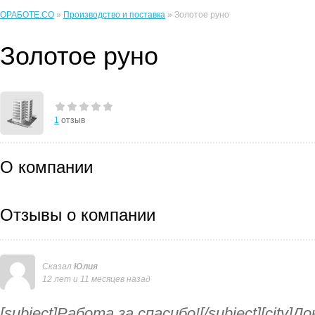
ОРАБОТЕ.CO
»
Производство и поставка
» Золотое руно
Золотое руно
1
отзыв
О компании
Отзывы о компании
Сказал
Юлия
12 лет и 11 месяцев назад
[subject]Работа за спасибо![/subject][city]Д