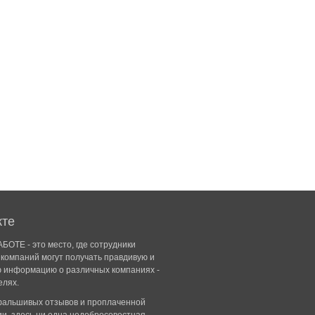
кте
БОТЕ - это место, где сотрудники
компаний могут получать правдивую и
ю информацию о различных компаниях -
елях.
 фальшивых отзывов и проплаченной