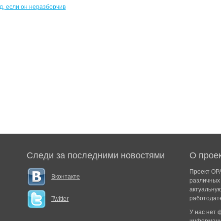
Следи за последними новостями
О прое
Проект ОРА
Вконтакте
различных 
актуальну
работодат
Twitter
У нас нет