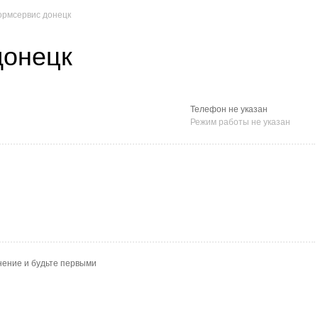
рмсервис донецк
донецк
Телефон не указан
Режим работы не указан
нение и будьте первыми