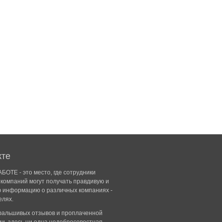
кте
БОТЕ - это место, где сотрудники
компаний могут получать правдивую и
ю информацию о различных компаниях -
елях.
 фальшивых отзывов и проплаченной