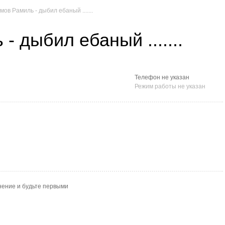
ов Рамиль - дыбил ебаный .......
- дыбил ебаный .......
Телефон не указан
Режим работы не указан
нение и будьте первыми