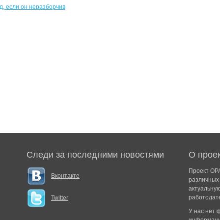
Следи за последними новостями
О прое
Проект ОРА
Вконтакте
различных 
актуальну
работодат
Twitter
У нас нет