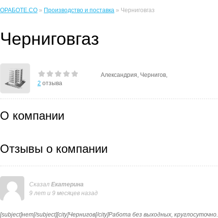
ОРАБОТЕ.CO
»
Производство и поставка
» Черниговгаз
Черниговгаз
Александрия, Чернигов,
2
отзыва
О компании
Отзывы о компании
Сказал
Екатерина
9 лет и 9 месяцев назад
[subject]нет[/subject][city]Чернигов[/city]Работа без выходных, круглосуто