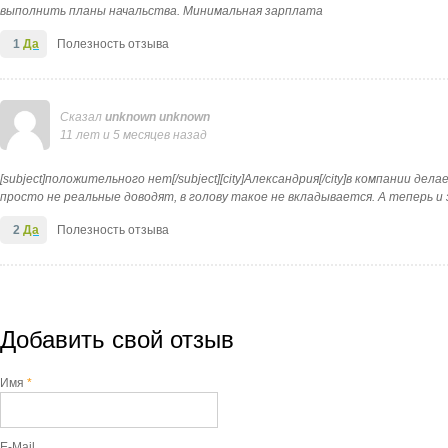
выполнить планы начальства. Минимальная зарплата
1
Да
Полезность отзыва
Сказал
unknown unknown
11 лет и 5 месяцев назад
[subject]положительного нет[/subject][city]Александрия[/city]в компании д
просто не реальные доводят, в голову такое не вкладывается. А теперь и
2
Да
Полезность отзыва
Добавить свой отзыв
Имя
*
E-Mail