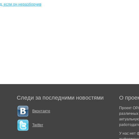
Следи за последними новостями
О прое
Проект ОРА
Вконтакте
различных 
актуальну
работодат
Twitter
У нас нет