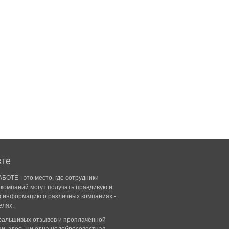
кте
БОТЕ - это место, где сотрудники
компаний могут получать правдивую и
ю информацию о различных компаниях -
елях.
 фальшивых отзывов и проплаченной