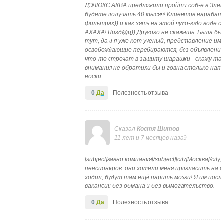
ДЭЛЮКС АКВА предложили пройти соб-е в Злено
будете получать 40 тысяч! Клиентов нараба
фильтрах)) и как зять на этой чудо-юдо воде 
АХАХА! Пизд@ц)) Другого не скажешь. Была бы 
тут, да и я уже кот ученый, представление и
освобождающие перебираются, без объявлений 
что-то строчат в защиту шарашки - скажу так
внимания не обратили бы и говна столько на
носки.
0
Да
Полезность отзыва
Сказал
Костя Шитов
11 лет и 7 месяцев назад
[subject]гавно компания[/subject][city]Москва[
пенсионеров. они хотели меня пригласить на
ходил, будут там ещё парить мозги! Я им пос
вакансии без обмана и без вымогательство.
0
Да
Полезность отзыва