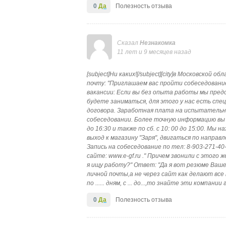
0
Да
Полезность отзыва
Сказал
Незнакомка
11 лет и 9 месяцев назад
[subject]Ни каких![/subject][city]в Московской
почту: "Приглашаем вас пройти собеседовани
вакансии: Если вы без опыта работы мы пред
будете заниматься, для этого у нас есть сп
договора. Заработная плата на испытательн
собеседовании. Более точную информацию вы по
до 16:30 и также по сб. с 10: 00 до 15:00. Мы н
выход к магазину "Заря", двигаться по направл
Запись на собеседование по тел: 8-903-271-
сайте: www.e-gf.ru ." Причем звонили с этого 
я ищу работу?" Ответ: "Да я вот резюме Ваше
личной почты,а не через сайт как делают вс
по ...... дням, с ... до...,то знайте эти компан
0
Да
Полезность отзыва