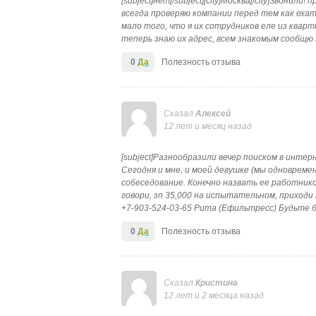
[subject]нет[/subject][city]Москва[/city]Звони
всегда проверяю компании перед тем как ехат
мало того, что я их сотрудников еле из квар
теперь знаю их адрес, всем знакомым сообщю 
0
Да
Полезность отзыва
Сказал
Алексей
12 лет и месяц назад
[subject]Разнообразили вечер поиском в интерне
Сегодня и мне, и моей девушке (мы одновреме
собеседование. Конечно назвать ее работник
говори, зп 35,000 на испытательном, приход
+7-903-524-03-65 Рита (Ефильтресс) Будьте б
0
Да
Полезность отзыва
Сказал
Кристина
12 лет и 2 месяца назад