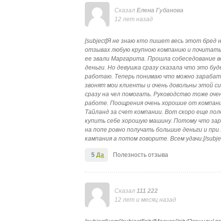
Сказал
Елена Губанова
12 лет назад
[subject]Я не знаю кто пишет весь этот бред
отзывах любую крупною компанию и почитать 
ее звали Маргарита. Прошла собеседование в
деньги. Но девушка сразу сказала что это буд
работаю. Теперь понимаю что можно зарабатыв
звонят мои клиенты и очень довольны этой с
сразу на чел помогать. Руководство тоже оче
работе. Поощрения очень хорошие от компани
Тайланд за счет компании. Вот скоро еще поле
купить себе хорошую машину. Потому что за
на попе ровно получать большие деньги и при
кампания а потом говорите. Всем удачи.[/subje
5
Да
Полезность отзыва
Сказал
111 222
12 лет и месяц назад