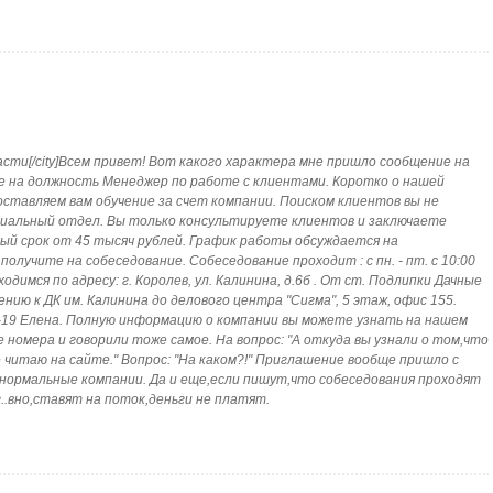
 области[/city]Всем привет! Вот какого характера мне пришло сообщение на
е на должность Менеджер по работе с клиентами. Коротко о нашей
оставляем вам обучение за счет компании. Поиском клиентов вы не
ециальный отдел. Вы только консультируете клиентов и заключаете
ый срок от 45 тысяч рублей. График работы обсуждается на
лучите на собеседование. Собеседование проходит : с пн. - пт. с 10:00
аходимся по адресу: г. Королев, ул. Калинина, д.6б . От ст. Подлипки Дачные
ению к ДК им. Калинина до делового центра "Сигма", 5 этаж, офис 155.
40-19 Елена. Полную информацию о компании вы можете узнать на нашем
же номера и говорили тоже самое. На вопрос: "А откуда вы узнали о том,что
 читаю на сайте." Вопрос: "На каком?!" Приглашение вообще пришло с
е нормальные компании. Да и еще,если пишут,что собеседования проходят
ии г..вно,ставят на поток,деньги не платят.