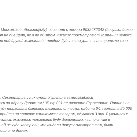
y]в Московской области[/city]позвонили с номера 9032682342 (девушка долго
гор не обещали, но я не об этом. никаких просмотров от компании делюкс
дят под другой компанией - пивдом. будьте аккуратны не тратьте свое
. Секретарша у них супер. Курятина гамно.[/subject]
дится по адресу Дорожная 60Б оф 031 ее название Еврогарант. Пришел на
буду торговать бытовой техникой для дома. работа 6/1 зарплата 25.000
прийти на занятие ознакомят с товаром, обучатся 3 дня. Я уволился с
чится, оказалось торговать буду фильтрами, кастрюлями и
ой из чудо кастрюли, мы увидели фокус с электролизом, были
ошли по домам.