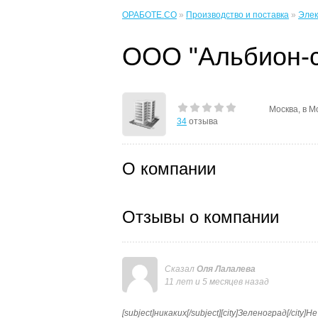
ОРАБОТЕ.CO
»
Производство и поставка
»
Элек
ООО "Альбион-с
Москва, в М
34
отзыва
О компании
Отзывы о компании
Сказал
Оля Лалалева
11 лет и 5 месяцев назад
[subject]никаких[/subject][city]Зеленоград[/ci