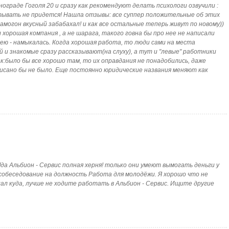
граде Гоголя 20 и сразу как рекомендуют делать психологи озвучили :
тывать не придется! Нашла отзывы: все суппер положительные об этих
самогон вкусный забабахал! и как все остальные теперь живут по новому))
хорошая компания , а не шарага, такого говна бы про нее не написали
мею - намыкалась. Когда хорошая работа, то люди сами на места
и знакомые сразу рассказывают(на слуху), а тут и "левые" работники
:было бы все хорошо там, то их оправдания не понадобились, даже
писано бы не было. Еще постоянно юридические названия меняют как
/city]да Альбион - Сервис полная херня! только они умеют вымогать деньги у
 собеседование на должность Работа для молодёжи. Я хорошо что не
лал куда, лучше не ходите работать в Альбион - Сервис. Ищите другие