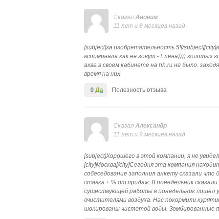
Сказал
Аноним
11 лет и 8 месяцев назад
[subject]за изобретательность 5![/subject][cit
вспоминала как её зовут - Елена)))) золотых 
аква в своем кабинете на hh.ru не было. захо
время на них
0
Да
Полезность отзыва
Сказал
Александр
11 лет и 9 месяцев назад
[subject]Хорошего в этой компании, я не увидел
[city]Москва[/city]Сегодня эта компания нахо
собеседование заполнил анкету сказали что 
ставка + % от продаж. В понедельник сказали 
существующей работы в понедельник пошел у
очистителями воздуха. Нас покормили курятин
шокированы чистотой воды. Зомбированные п