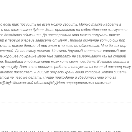
 но если так посудить не всем можно угодить. Можно также набрать в
о нее тоже самое будет. Меня пригласили на собеседование в августе и
се доходчиво объяснили. Да насторожила что можно получать такие
ет в первую очередь зависеть от меня. Прошла обучение вот до сих пор
ать такие деньги. И при этом я не кого не обманываю. Мне до сих пор
истемой. Да поначалу тяжело. Но очень дружный коллектив который мне
нь хорошее по крайне мере мне зарплату не задерживают как на старой
и. Благодаря этой компании могу хоть свет повидать. В январе летала в
чу на кубу. Вот это я понимаю работа и отпуск за их счет. И наконец могу
работок позволяет. А пишут эту всю хрень люди которые хотят сидеть
 этом не чего не делать. Лучше приходите и убедитесь что это за
ct][city]в Московской области[/city]Нет отрицательных отзывов!