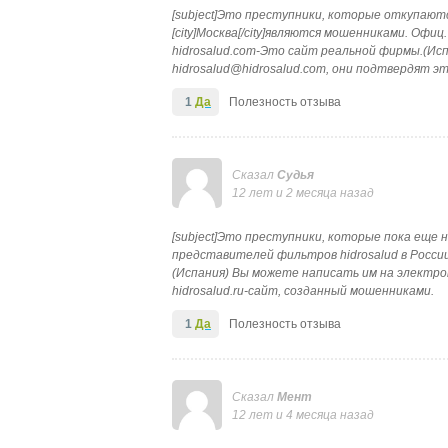
[subject]Это преступники, которые откупаются 
[city]Москва[/city]являются мошенниками. Офи
hidrosalud.com-Это сайт реальной фирмы.(Ис
hidrosalud@hidrosalud.com, они подтвердят э
1
Да
Полезность отзыва
Сказал
Судья
12 лет и 2 месяца назад
[subject]Это преступники, которые пока еще на
представителей фильтров hidrosalud в России
(Испания) Вы можете написать им на электро
hidrosalud.ru-сайт, созданный мошенниками.
1
Да
Полезность отзыва
Сказал
Мент
12 лет и 4 месяца назад