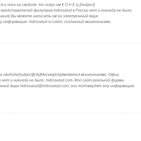
и пока на свободе. Но скоро им К О Н Е Ц.[/subject]
ц. представителей фильтров hidrosalud в России нет и никогда не было.
пания) Вы можете написать им на электронный ящик
ту информацию. hidrosalud.ru-сайт, созданный мошенниками.
 свободе[/subject][city]Москва[/city]являются мошенниками. Офиц.
 нет и никогда не было. hidrosalud.com-Это сайт реальной фирмы.
нный ящик hidrosalud@hidrosalud.com, они подтвердят эту информацию.