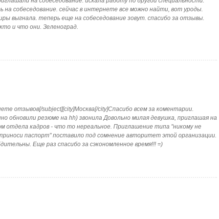
ли! приглашали на собеседование. искала работу по другой специальности.
ь на собеседование. сейчас в интернете все можно найти, вот уроды.
тиры выгнала. теперь еще на собеседование зовут. спасибо за отзывы.
кто и что они. Зеленоград.
те отзывов[/subject][city]Москва[/city]Спасибо всем за коментарии.
нно обновили резюме на hh) звонила Довольно милая девушка, приглашая на
ом отдела кадров - что то нереальное. Приглашение типа "никому не
и приноси паспорт" поставило под сомнение авторитет этой организации.
дительны. Еще раз спасибо за сэкономленное время!!! =)