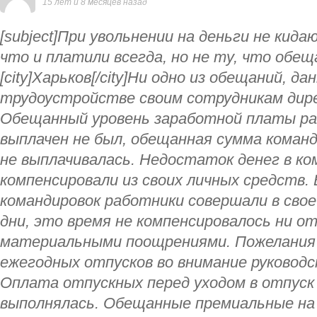
15 лет и 8 месяцев назад
[subject]При увольнении на деньги не кид
что и платили всегда, но не ту, что обещал
[city]Харьков[/city]Ни одно из обещаний, да
трудоустройстве своим сотрудникам дир
Обещанный уровень заработной платы ра
выплачен не был, обещанная сумма команд
не выплачивалась. Недостаток денег в ко
компенсировали из своих личных средств.
командировок работники совершали в свое
дни, это время не компенсировалось ни о
материальными поощрениями. Пожелания 
ежегодных отпусков во внимание руководс
Оплата отпускных перед уходом в отпуск 
выполнялась. Обещанные премиальные на 