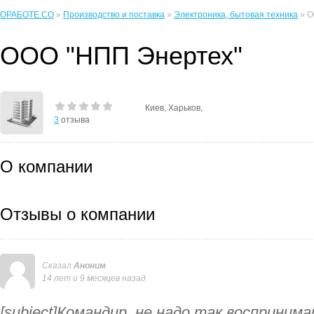
ОРАБОТЕ.CO
»
Производство и поставка
»
Электроника, бытовая техника
» О
ООО "НПП Энертех"
Киев, Харьков,
3
отзыва
О компании
Отзывы о компании
Сказал
Аноним
14 лет и 9 месяцев назад
[subject]Командир, не надо так воспринима