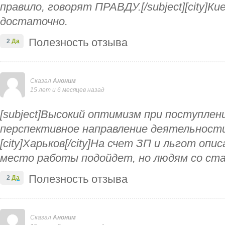
правило, говорят ПРАВДУ.[/subject][city]Кие
достаточно.
Полезность отзыва
2
Да
Сказал
Аноним
15 лет и 6 месяцев назад
[subject]Высокий оптимизм при поступлен
перспективное направление деятельности (к
[city]Харьков[/city]На счет ЗП и льгот опи
место работы подойдет, но людям со ста
Полезность отзыва
2
Да
Сказал
Аноним