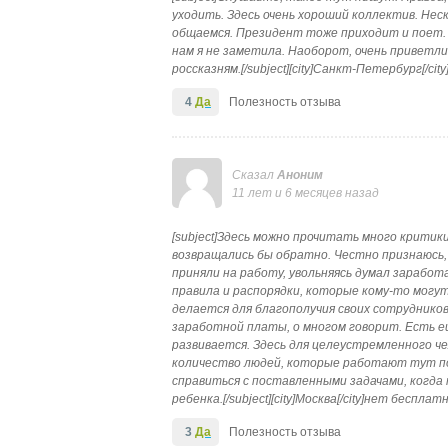
уходить. Здесь очень хороший коллектив. Неск
общаемся. Президент тоже приходит и поет. 
нам я не заметила. Наоборот, очень приветл
россказням.[/subject][city]Санкт-Петербург[/ci
4
Да
Полезность отзыва
Сказал
Аноним
11 лет и 6 месяцев назад
[subject]Здесь можно прочитать много критик
возвращались бы обратно. Честно признаюсь, 
приняли на работу, увольняясь думал заработа
правила и распорядки, которые кому-то могут
делается для благополучия своих сотрудников
заработной платы, о многом говорит. Есть ещ
развивается. Здесь для целеустремленного ч
количество людей, которые работают тут по 
справиться с поставленными задачами, когда
ребенка.[/subject][city]Москва[/city]нет беспла
3
Да
Полезность отзыва