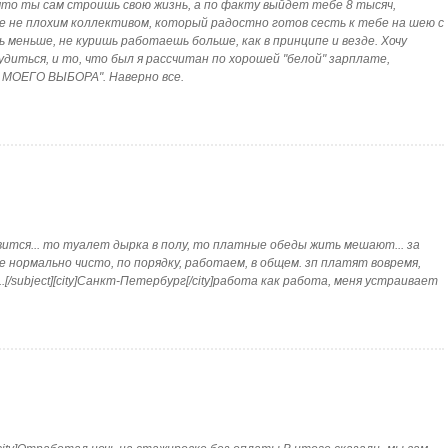
 что ты сам строишь свою жизнь, а по факту выйдет тебе 8 тысяч,
пе не плохим коллективом, который радостно готов сесть к тебе на шею с
 меньше, не куришь работаешь больше, как в принципе и везде. Хочу
диться, и то, что был я рассчитан по хорошей "белой" зарплате,
 МОЕГО ВЫБОРА". Наверно все.
вится... то туалет дырка в полу, то платные обеды жить мешают... за
се нормально чисто, по порядку, работаем, в общем. зп платят вовремя,
[/subject][city]Санкт-Петербург[/city]работа как работа, меня устраивает