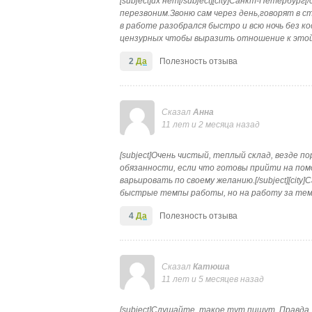
[subject]их нет[/subject][city]Санкт-Петербур
перезвоним.Звоню сам через день,говорят в 
в работе разобрался быстро и всю ночь без 
цензурных чтобы выразить отношение к этой
2
Да
Полезность отзыва
Сказал
Анна
11 лет и 2 месяца назад
[subject]Очень чистый, теплый склад, везде п
обязанности, если что готовы прийти на пом
варьировать по своему желанию.[/subject][city
быстрые темпы работы, но на работу за тем и
4
Да
Полезность отзыва
Сказал
Катюша
11 лет и 5 месяцев назад
[subject]Слушайте, такое тут пишут. Правда,