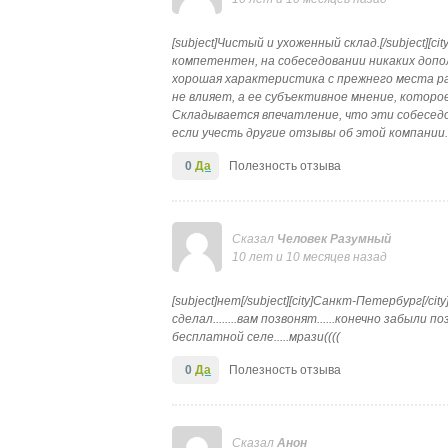
[subject]Чистый и ухоженный склад.[/subject][
компетентен, на собеседовании никаких допол
хорошая характеристика с прежнего места р
не влияет, а ее субъективное мнение, которо
Складывается впечатление, что эти собеседов
если учесть другие отзывы об этой компании.
0
Да
Полезность отзыва
Сказал
Человек Разумный
10 лет и 10 месяцев назад
[subject]нет[/subject][city]Санкт-Петербург[/c
сделал........вам позвонят......конечно забыли
бесплатной селе.....мрази((((
0
Да
Полезность отзыва
Сказал
Анон