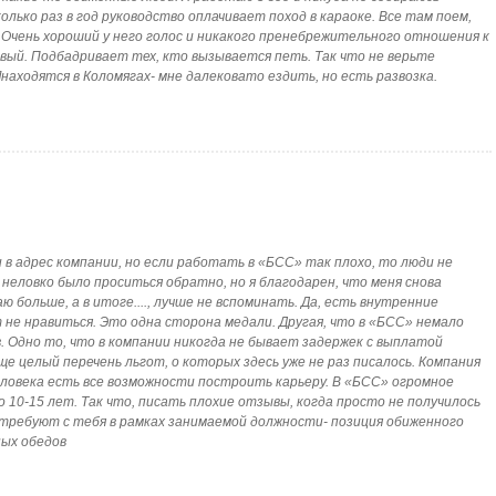
олько раз в год руководство оплачивает поход в караоке. Все там поем,
Очень хороший у него голос и никакого пренебрежительного отношения к
ивый. Подбадривает тех, кто вызывается петь. Так что не верьте
ty]находятся в Коломягах- мне далековато ездить, но есть развозка.
и в адрес компании, но если работать в «БСС» так плохо, то люди не
неловко было проситься обратно, но я благодарен, что меня снова
ю больше, а в итоге...., лучше не вспоминать. Да, есть внутренние
 не нравиться. Это одна сторона медали. Другая, что в «БСС» немало
. Одно то, что в компании никогда не бывает задержек с выплатой
е целый перечень льгот, о которых здесь уже не раз писалось. Компания
еловека есть все возможности построить карьеру. В «БСС» огромное
10-15 лет. Так что, писать плохие отзывы, когда просто не получилось
 требуют с тебя в рамках занимаемой должности- позиция обиженного
тных обедов