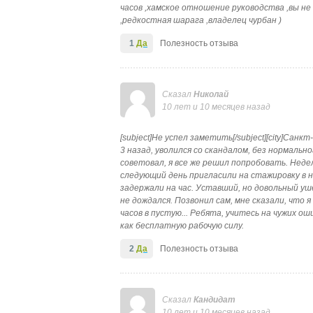
часов ,хамское отношение руководства ,вы не
,редкостная шарага ,владелец чурбан )
1
Да
Полезность отзыва
Сказал
Николай
10 лет и 10 месяцев назад
[subject]Не успел заметить[/subject][city]Санк
3 назад, уволился со скандалом, без нормально
советовал, я все же решил попробовать. Неде
следующий день пригласили на стажировку в н
задержали на час. Уставший, но довольный у
не дождался. Позвонил сам, мне сказали, что 
часов в пустую... Ребята, учитесь на чужих о
как бесплатную рабочую силу.
2
Да
Полезность отзыва
Сказал
Кандидат
10 лет и 10 месяцев назад