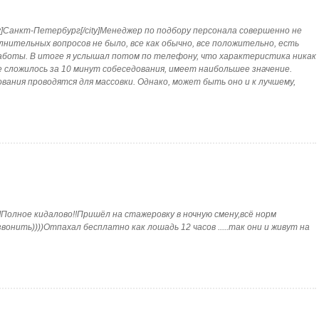
city]Санкт-Петербург[/city]Менеджер по подбору персонала совершенно не
нительных вопросов не было, все как обычно, все положительно, есть
аботы. В итоге я услышал потом по телефону, что характеристика никак
е сложилось за 10 минут собеседования, имеет наибольшее значение.
ания проводятся для массовки. Однако, может быть оно и к лучшему,
ity]Полное кидалово!!Пришёл на стажеровку в ночную смену,всё норм
 позвонить))))Отпахал бесплатно как лошадь 12 часов .....так они и живут на