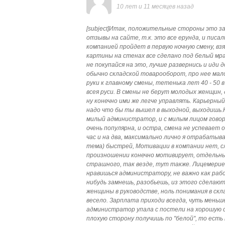
10 лет и 11 месяцев назад
[subject]Итак, положительные стороны это з
отзывы на сайте, т.к. это все ерунда, и писали
компанией пройдет в первую ночную смену, взя
картины на стенах все сделано под белый мра
не покупайся на это, лучше развернись и иди д
обычно складской товарооборот, про нее мал
руки к главному смены, тетенька лет 40 - 50
всея руси. В смены не берут молодых женщин
ну конечно ими же легче управлять. Карьерный
надо что бы ты вышел в выходной, выходишь.
милый администратор, и с милым лицом говори
очень популярна, и остра, смена не успевает
час и на два, максимально лично я отрабаты
тема) быстрей, Мотивации в компании нет,
произношении конечно мотивирует, отдельный
страшного, так везде, тут также. Лицемерие 
нравишься администратору, не важно как рабо
нибудь замнешь, разобьешь, из этого сделают
женщины в руководстве, ноль понимания в скл
весело. Зарплата приходи всегда, чуть меньш
администратор упала с постели на хорошую с
плохую сторону получишь по "белой", то есть