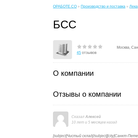
ОРАБОТЕ.CO
»
Производство и поставка
»
Лека
БСС
Москва, Сан
45
отзывов
О компании
Отзывы о компании
Сказал
Алексей
10 лет и 5 месяцев назад
[subject]Чистый склад[/subject][city]Санкт-Пе