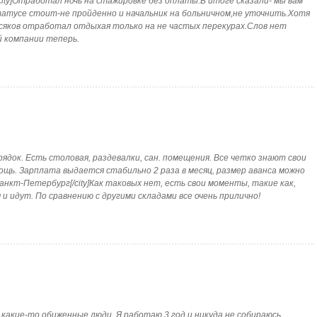
г[/city]Отработал ночь на стажировке без оплаты.В итоге сказали- мы вам
статусе стоит-не пройденно и начальник на больничном,не уточнить.Хотя
косяков отработал отдыхая только на не частых перекурах.Слов нет
 компании теперь.
орядок. Есть столовая, раздевалки, сан. помещения. Все четко знают свои
ощь. Зарплата выдается стабильно 2 раза в месяц, размер аванса можно
]Санкт-Петербург[/city]Как таковых нет, есть свои моменты, такие как,
 идут. По сравнению с другими складами все очень прилично!
 какие-то обиженные люди. Я работаю 3 год и никуда не собираюсь