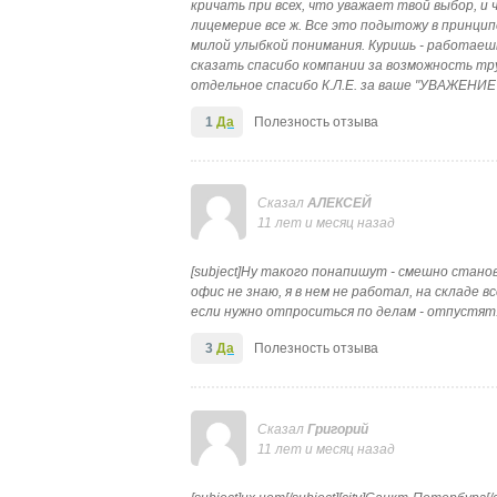
кричать при всех, что уважает твой выбор, и
лицемерие все ж. Все это подытожу в принци
милой улыбкой понимания. Куришь - работаешь
сказать спасибо компании за возможность тру
отдельное спасибо К.Л.Е. за ваше "УВАЖЕНИЕ
1
Да
Полезность отзыва
Сказал
АЛЕКСЕЙ
11 лет и месяц назад
[subject]Ну такого понапишут - смешно стано
офис не знаю, я в нем не работал, на складе в
если нужно отпроситься по делам - отпустят..
3
Да
Полезность отзыва
Сказал
Григорий
11 лет и месяц назад