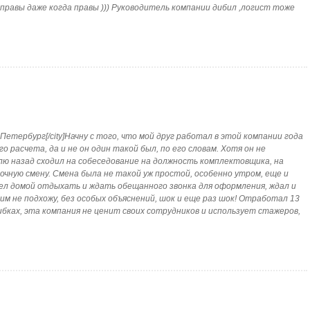
 правы даже когда правы ))) Руководитель компании дибил ,логист тоже
т-Петербург[/city]Начну с того, что мой друг работал в этой компании года
го расчета, да и не он один такой был, по его словам. Хотя он не
лю назад сходил на собеседование на должность комплектовщика, на
очную смену. Смена была не такой уж простой, особенно утром, еще и
шел домой отдыхать и ждать обещанного звонка для оформления, ждал и
я им не подхожу, без особых объяснений, шок и еще раз шок! Отработал 13
шибках, эта компания не ценит своих сотрудников и использует стажеров,