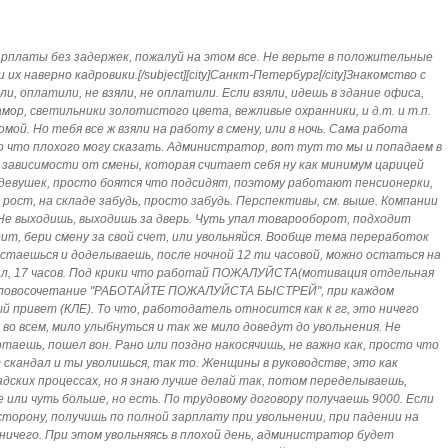
арплаты без задержек, пожалуй на этом все. Не верьте в положительные
 их наверно кадровики.[/subject][city]Санкт-Петербург[/city]Знакомство с
ли, оплатили, не взяли, не оплатили. Если взяли, идешь в здание офиса,
мор, светильники золотистого цвета, вежливые охранники, и д.т. и т.п.
омой. Но тебя все ж взяли на работу в смену, или в ночь. Сама работа
о что плохого могу сказать. Администратор, вот тут то мы и попадаем в
 в зависимости от смены, которая считает себя ну как минимум царицей
, девушек, просто боятся что подсидят, поэтому работают пенсионерки,
 рост, на складе забудь, просто забудь. Перспективы, см. выше. Компании
Не выходишь, выходишь за дверь. Чуть упал товарооборот, подходит
т, бери смену за свой счет, или увольняйся. Вообще тема переработок
 остаешься и доделываешь, после ночной 12 ти часовой, можно остаться на
вал, 17 часов. Под крики что работай ПОЖАЛУЙСТА(мотивация отдельная
 словосочетание "РАБОТАЙТЕ ПОЖАЛУЙСТА БЫСТРЕЙ", при каждом
 привет (КЛЕ). То что, работодатель относится как к гг, это ничего
во всем, мило улыбнуться и так же мило доведут до увольнения. Не
таешь, пошел вон. Рано или поздно накосячишь, не важно как, просто что
 скандал и ты уволишься, так то. Женщины в руководстве, это как
адских процессах, но я знаю лучше делай так, потом переделываешь,
е или чуть больше, но есть. По трудовому договору получаешь 9000. Если
торону, получишь по полной зарплату при увольнении, при падении на
 ничего. При этом увольняясь в плохой день, администратор будет