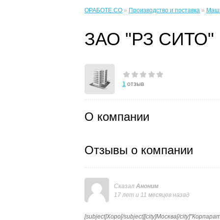
ОРАБОТЕ.CO
»
Производство и поставка
»
Маши
ЗАО "РЗ СИТО"
1
отзыв
О компании
Отзывы о компании
Сказал
Аноним
17 лет и 11 месяцев назад
[subject]Хоро[/subject][city]Москва[/city]"Кор