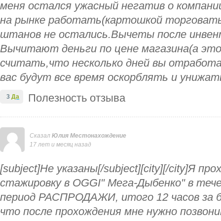
меня остался ужасный негатив о компани
на рынке работать(картошкой торговать
штанов не остались.Вычеты после инвент
Вычитают деньги по цене магазина(а эт
считать,что несколько дней вы отработ
вас будут все время оскорблять и унижат
Полезность отзыва
3
Да
Сказал
Юлия Местонахождение
17 лет и месяц назад
[subject]Не указаны[/subject][city][/city]Я 
стажировку в OGGI" Мега-Дыбенко" в течен
период РАСПРОДАЖИ, итого 12 часов за бе
что после прохождения мне нужно позвони