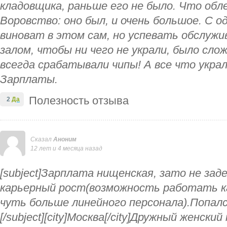
кладовщика, раньше его не было. Что обле
Воровство: оно был, и очень большое. С 
виноват в этом сам, но успевать обслужи
залом, чтобы ни чего не украли, было слож
всегда срабатывали чипы! А все что украл
Зарплаты.
Полезность отзыва
2
Да
Сказал
Аноним
12 лет и 4 месяца назад
[subject]Зарплата нищенская, зато не з
карьерный рост(возможность работать к
чуть больше линейного персонала).Попалс
[/subject][city]Москва[/city]Дружный женски