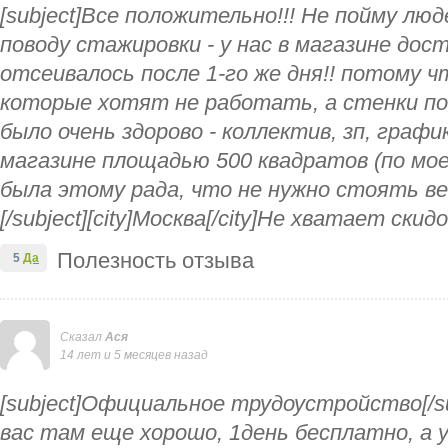
[subject]Все положительно!!! Не пойму лю
поводу стажировки - у нас в магазине до
отсеивалось после 1-го же дня!! потому 
которые хотят не работать, а стенки по
было очень здорово - коллектив, зп, граф
магазине площадью 500 квадратов (по мое
была этому рада, что не нужно стоять ве
[/subject][city]Москва[/city]Не хватает скид
Полезность отзыва
5
Да
Сказал
Ася
14 лет и 5 месяцев назад
[subject]Официальное трудоустройство[/subj
вас там еще хорошо, 1день бесплатно, а у