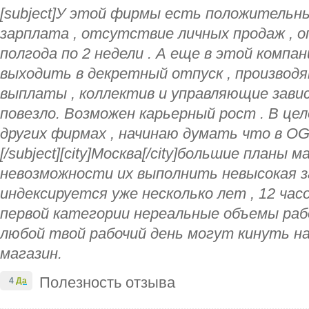
[subject]У этой фирмы есть положительны
зарплата , отсутствие личных продаж , 
полгода по 2 недели . А еще в этой компа
выходить в декретный отпуск , производ
выплаты , коллектив и управляющие зави
повезло. Возможен карьерный рост . В це
других фирмах , начинаю думать что в О
[/subject][city]Москва[/city]большие планы м
невозможности их выполнить невысокая з
индексируется уже несколько лет , 12 часо
первой категории нереальные объемы раб
любой твой рабочий день могут кинуть на
магазин.
Полезность отзыва
4
Да