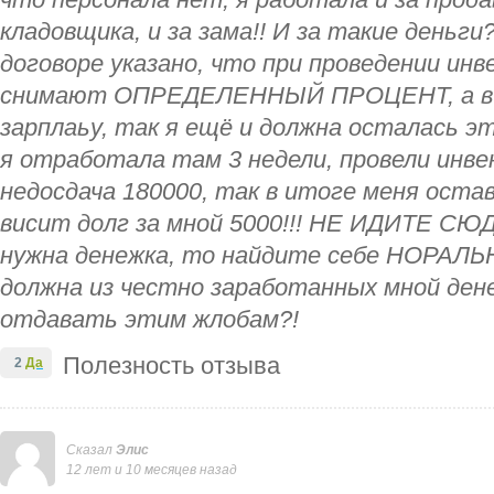
что персонала нет, я работала и за продавц
кладовщика, и за зама!! И за такие деньги?
договоре указано, что при проведении инв
снимают ОПРЕДЕЛЕННЫЙ ПРОЦЕНТ, а в 
зарплаьу, так я ещё и должна осталась э
я отработала там 3 недели, провели инве
недосдача 180000, так в итоге меня остав
висит долг за мной 5000!!! НЕ ИДИТЕ СЮ
нужна денежка, то найдите себе НОРАЛЬ
должна из честно заработанных мной дене
отдавать этим жлобам?!
Полезность отзыва
2
Да
Сказал
Элис
12 лет и 10 месяцев назад