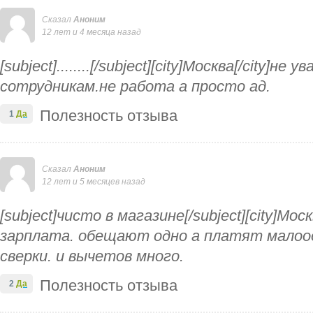
Сказал
Аноним
12 лет и 4 месяца назад
[subject]........[/subject][city]Москва[/city]
сотрудникам.не работа а просто ад.
Полезность отзыва
1
Да
Сказал
Аноним
12 лет и 5 месяцев назад
[subject]чисто в магазине[/subject][city]Мос
зарплата. обещают одно а платят малоо
сверки. и вычетов много.
Полезность отзыва
2
Да