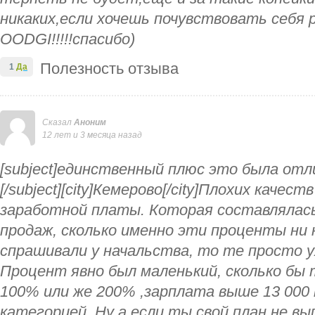
никаких,если хочешь почувствовать себя 
OODGI!!!!!спасибо)
Полезность отзыва
1
Да
Сказал
Аноним
12 лет и 3 месяца назад
[subject]единственный плюс это была отл
[/subject][city]Кемерово[/city]Плохих качест
заработной платы. Которая составлялась
продаж, сколько именно эти проценты ни 
спрашивали у начальства, то те просто 
Процент явно был маленький, сколько бы 
100% или же 200% ,зарплата выше 13 000 
категорией. Ну а если ты свой план не в