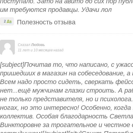
поступало. Зато на авито до сих пор пуб
им требуются продавцы. Удачи лол
Полезность отзыва
2
Да
Сказал
Любовь
11 лет и 10 месяцев назад
[subject]Почитав то, что написано, с ужа
пришедших в магазин на собеседование, а 
Всем надо просто сидеть, сверкать фейсо
нет...ещё мужчинам глазки строить. А ра
не только представителя, но и психолога.
ногах, но это интересно! Особенно, когд
коллектив. Особая благодарность Светла
Винкторовне за трогательное и честное