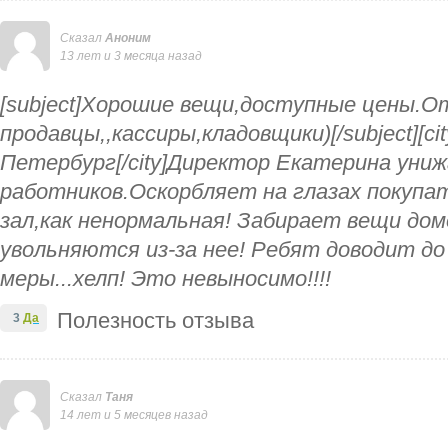
Сказал
Аноним
13 лет и 3 месяца назад
[subject]Хорошие вещи,доступные цены.От
продавцы,,кассиры,кладовщики)[/subject][ci
Петербург[/city]Директор Екатерина униж
работников.Оскорбляет на глазах покупат
зал,как ненормальная! Забирает вещи дом
увольняются из-за нее! Ребят доводит до
меры...хелп! Это невыносимо!!!!
Полезность отзыва
3
Да
Сказал
Таня
14 лет и 5 месяцев назад