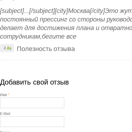
[subject]...[/subject][city]Москва[/city]Это 
постоянный прессинг со стороны руковод
делает для достижения плана и отвратн
сотрудникам,бегите все
Полезность отзыва
2
Да
Добавить свой отзыв
Имя
*
E-Mail