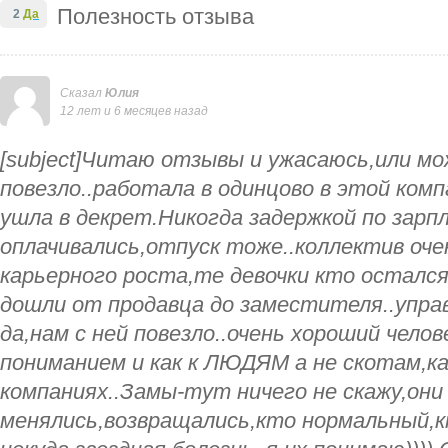
Полезность отзыва
2
Да
Сказал
Юлия
12 лет и 6 месяцев назад
[subject]Читаю отзывы и ужасаюсь,или м
повезло..работала в одинцово в этой ком
ушла в декрет.Никогда задержкой по зарп
оплачивались,отпуск тоже..коллектив оч
карьерного роста,те девочки кто осталс
дошли от продавца до заместителя..упра
да,нам с ней повезло..очень хороший челов
пониманием и как к ЛЮДЯМ а не скотам,ка
компаниях..Замы-тут ничего не скажу,они
менялись,возвращались,кто нормальный,к