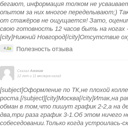
бегают, информация толком не усваивает
опытом за них многое переделывают;) Та
от стажёров не ощущается! Зато, оценит
свою готовность 12 часов быть на ногах - 
[city]Нижний Новгород[/city]Отсутствие о
Полезность отзыва
4
Да
Сказал
Аноним
12 лет и 11 месяцев назад
[subject]Оформление по ТК,не плохой кол
роста.[/subject][city]Москва[/city]Итак,на 
обман в том,что пишут график 2-2,а на д
два,три раза график 3-1.Об этом ничего 
собеседовании.Только когда устроилась-с