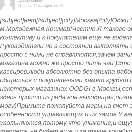
Сказал
Марго
11 лет и 11 месяцев назад
[subject]нет[/subject][city]Москва[/city]Оджи
м.Молодежная.Кошмар!Честно.Я такого о
коллективу и к покупателям еще не видел
Руководители не в состоянии выполнять 
просто с ними не справляются,зачем зан
магазина,можно же просто пить чай:)Это
кассиров,люди абсолютно без опыта раб
общаться с покупателями,хамят,грубят и 
некоторых магазинах OODGI г.Москвы,ес
здесь просто из ряда вон выходящая,поэ
могу)Примите пожалуйста меры,на счет э
особенности управляющих и их замов.У ва
увольняются,потому что унижение,и ощу
терпеть не будет,еще и за такие копейки