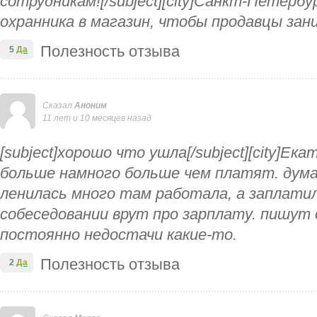
сотрудникам![/subject][city]Санкт-Петербу
охранника в магазин, чтобы продавцы зан
Полезность отзыва
5
Да
Сказал
Аноним
11 лет и 10 месяцев назад
[subject]хорошо что ушла[/subject][city]Ек
больше намного больше чем платят. дума
ленилась много там работала, а заплатили
собеседовании врут про зарплату. пишут о
постоянно недостачи какие-то.
Полезность отзыва
2
Да