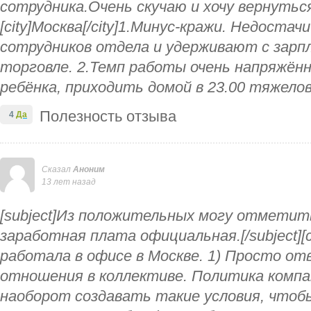
сотрудника.Очень скучаю и хочу вернуться!
[city]Москва[/city]1.Минус-кражи. Недостач
сотрудников отдела и удерживают с зарп
торговле. 2.Темп работы очень напряжённ
ребёнка, приходить домой в 23.00 тяжело
Полезность отзыва
4
Да
Сказал
Аноним
13 лет назад
[subject]Из положительных могу отметит
заработная плата официальная.[/subject][ci
работала в офисе в Москве. 1) Просто о
отношения в коллективе. Политика компа
наоборот создавать такие условия, чтоб