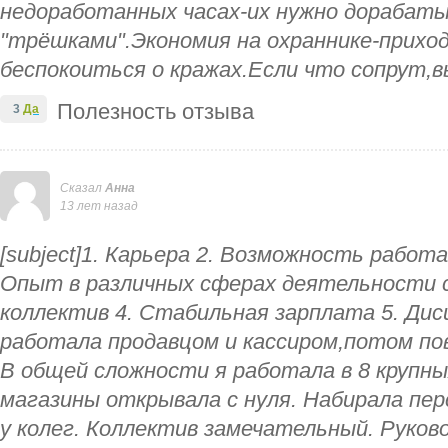
недоработанных часах-их нужно дорабат
"трёшками".Экономия на охраннике-прихо
беспокоиться о кражах.Если что сопрут,в
Полезность отзыва
3
Да
Сказал
Анна
13 лет назад
[subject]1. Карьера 2. Возможность работ
Опыт в различных сферах деятельности с
коллектив 4. Стабильная зарплата 5. Дис
работала продавцом и кассиром,потом по
В общей сложности я работала в 8 крупн
магазины открывала с нуля. Набирала пер
у колег. Коллектив замечательный. Руко