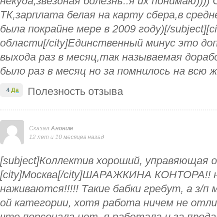
некуда,звездная болезнь..я их понимаю)))
ТК,зарплата белая на карту сбера,в сред
была покрайне мере в 2009 году)[/subject][c
области[/city]Единственный минус это д
выхода раз в месяц,так называемая дорабо
было раз в месяц но за помнилось на всю ж
Полезность отзыва
4
Да
Сказал
Аноним
12 лет и 10 месяцев назад
[subject]Коллектив хороший, управяющая о
[city]Москва[/city]ШАРАЖКИНА КОНТОРА!! 
наживаются!!!!! Такие бабки гребут, а з/п 
ой категории, хотя работа ничем не отли