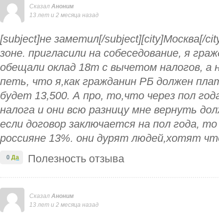
Сказал
Аноним
13 лет и 2 месяца назад
[subject]не заметил[/subject][city]Москва[/
зоне. пригласили на собеседование, я гра
обещали оклад 18т с вычетом налогов, а 
петь, что я,как гражданин РБ должен пла
будет 13,500. А про, то,что через пол го
налога и они всю разницу мне вернуть долж
если договор заключается на пол года, то
россияне 13%. они дурят людей,хотят чт
Полезность отзыва
0
Да
Сказал
Аноним
13 лет и 2 месяца назад