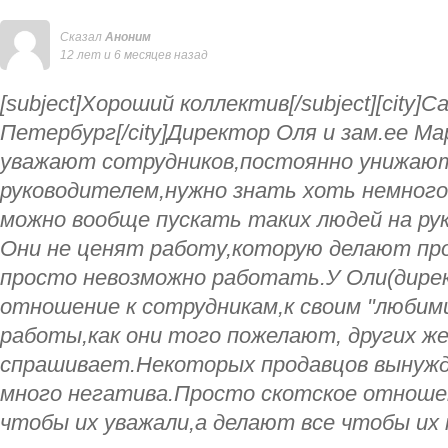
Сказал
Аноним
12 лет и 6 месяцев назад
[subject]Хороший коллектив[/subject][city]С
Петербург[/city]Директор Оля и зам.ее М
уважают сотрудников,постоянно унижаю
руководителем,нужно знать хоть немного
можно вообще пускать таких людей на ру
Они не ценят работу,которую делают пр
просто невозможно работать.У Оли(дире
отношение к сотрудникам,к своим "любим
работы,как они того пожелают, других же
спрашивает.Некоторых продавцов вынуж
много негатива.Просто скотское отноше
чтобы их уважали,а делают все чтобы их 