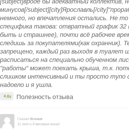
[subject]вроде бы адекватный коллектив, 
минусов[/subject][city]Ярославль[/city]"про
немного, но впечатления остались. Не то
специфика такова: отвратный график 32 п
быть и страшнее), почти всё рабочее вр
следишь за покупателями(как охранник). Т
запрещено, каждый раз выходя в туалет и
расписаться на специально обученном ли
"работы" может поехать крыша, т.к. пот
слишком интенсивный и ты просто тупо 
надоело и я ушла.
Полезность отзыва
4
Да
Сказал
Ксения
11 лет и 8 месяцев назад