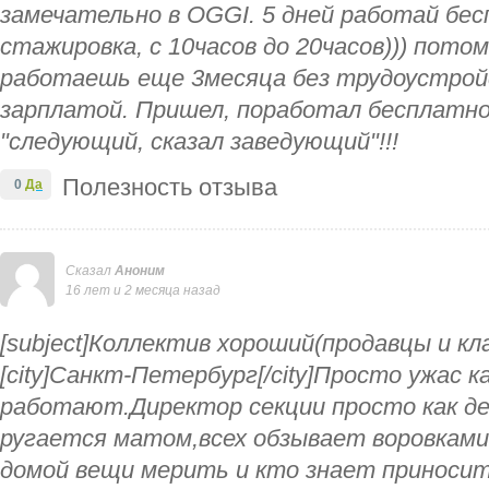
замечательно в ОGGI. 5 дней работай бе
стажировка, с 10часов до 20часов))) пото
работаешь еще 3месяца без трудоустройс
зарплатой. Пришел, поработал бесплатно
"следующий, сказал заведующий"!!!
Полезность отзыва
0
Да
Сказал
Аноним
16 лет и 2 месяца назад
[subject]Коллектив хороший(продавцы и кла
[city]Санкт-Петербург[/city]Просто ужас 
работают.Директор секции просто как де
ругается матом,всех обзывает воровкам
домой вещи мерить и кто знает приносит 