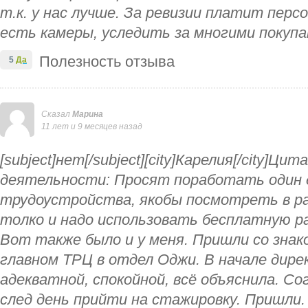
т.к. у нас лучше. За ревизии платит перс
есть камеры, уследить за многими покуп
Полезность отзыва
5
Да
Сказал
Марина
11 лет и 9 месяцев назад
[subject]нет[/subject][city]Карелия[/city]Ци
деятельности: Просят поработать один 
трудоустройства, якобы посмотреть в ра
толко и надо использовать бесплатную раб
Вот также было и у меня. Пришли со знак
главном ТРЦ в отдел Оджи. В начале дире
адекватной, спокойной, всё объяснила. Со
след день прийти на стажировку. Пришли. 