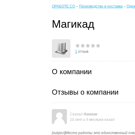
ОРАБОТЕ.CO
»
Производство и поставка
»
Одеж
Магикад
1
отзыв
О компании
Отзывы о компании
Сказал
Аноним
10 лет и 9 месяцев назад
[subject]Место работы это единственный плюс[