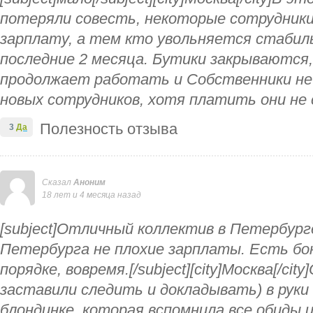
потеряли совесть, некоторые сотрудники 
зарплату, а тем кто увольняется стабил
последние 2 месяца. Бутики закрываются
продолжает работать и Собственники н
новых сотрудников, хотя платить они не
Полезность отзыва
3
Да
Сказал
Аноним
18 лет и 4 месяца назад
[subject]Отличный коллектив в Петербурге
Петербурга не плохие зарплаты. Есть бон
порядке, вовремя.[/subject][city]Москва[/ci
заставили следить и докладывать) в руки 
блондинке, которая вспомнила все обиды и