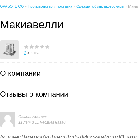
ОРАБОТЕ.CO
»
Производство и поставка
»
Одежда, обувь, аксессуары
» Маки
Макиавелли
2
отзыва
О компании
Отзывы о компании
Сказал
Аноним
11 лет и 11 месяцев назад
[subject]мало[/subject][city]Москва[/city]В 