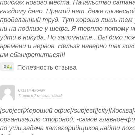
поисках нового места. Начальство сатан
каждому дано. Премий нет, даже словесно
проделанный труд. Тут хорошо лишь тем у
ни на подлизе у шефа. Я терплю потому ч
уйти в никуда. Но запомните.. Вы дико п
времени и нервов. Нельзя наверно так гов
им обанкротиться!!!
Полезность отзыва
2
Да
Сказал
Аноним
11 лет и 7 месяцев назад
[subject]Хороший офис[/subject][city]Москва
организацию стороной: -самое главное-фи
по уши,задача категорийщиков,найти лох