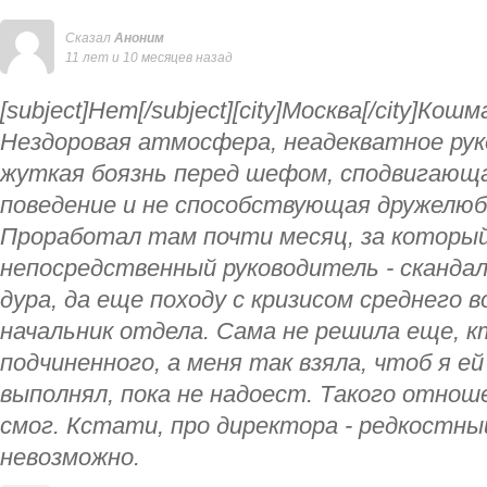
Сказал
Аноним
11 лет и 10 месяцев назад
[subject]Нет[/subject][city]Москва[/city]Ко
Нездоровая атмосфера, неадекватное рук
жуткая боязнь перед шефом, сподвигающа
поведение и не способствующая дружелю
Проработал там почти месяц, за который
непосредственный руководитель - сканд
дура, да еще походу с кризисом среднего 
начальник отдела. Сама не решила еще, к
подчиненного, а меня так взяла, чтоб я е
выполнял, пока не надоест. Такого отнош
смог. Кстати, про директора - редкостн
невозможно.