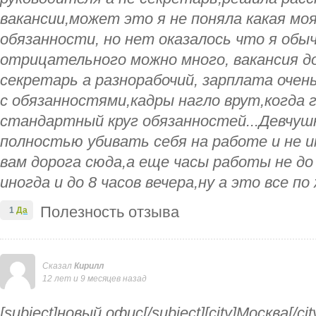
вакансии,может это я не поняла какая мо
обязанности, но нет оказалось что я об
отрицательного можно много, вакансия д
секретарь а разнорабочий, зарплата очен
с обязанностями,кадры нагло врут,когда 
стандартный круг обязанностей...Девчуш
полностью убивать себя на работе и не 
вам дорога сюда,а еще часы работы не до 6
иногда и до 8 часов вечера,ну а это все п
Полезность отзыва
1
Да
Сказал
Кирилл
12 лет и 9 месяцев назад
[subject]новый офис[/subject][city]Москва[/