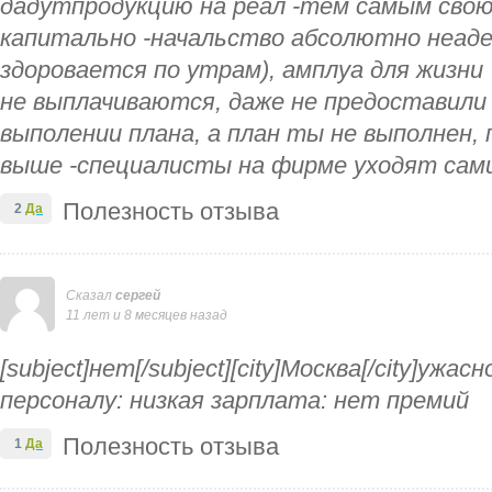
дадутпродукцию на реал -тем самым сво
капитально -начальство абсолютно неаде
здоровается по утрам), амплуа для жизни 
не выплачиваются, даже не предоставили
выполении плана, а план ты не выполнен,
выше -специалисты на фирме уходят сам
Полезность отзыва
2
Да
Сказал
сергей
11 лет и 8 месяцев назад
[subject]нет[/subject][city]Москва[/city]ужа
персоналу: низкая зарплата: нет премий
Полезность отзыва
1
Да