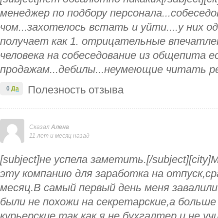
менеджер по подбору персонала...собеседо
чом...захотелось встать и уйти....у них од
получает как 1. отрицательные впечатле
человека на собеседование из общепита ес
продажам...дебилы...неумеющие читать ре
Полезность отзыва
0
Да
Сказал
Алена
11 лет и месяц назад
[subject]не успела заметить.[/subject][city]
эту компанию для заработка на отпуск,ср
месяц.В самый первый день меня завалил
были не похожи на секретарские,а больше
курьерские,так как я не бухгалтер и не у