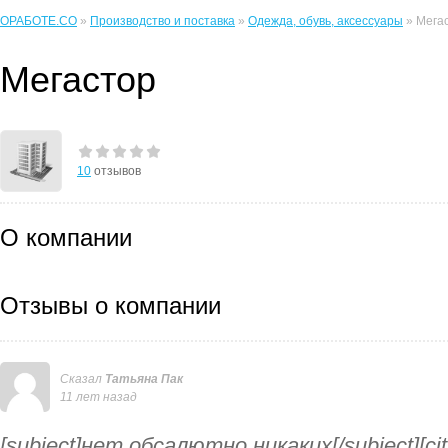
ОРАБОТЕ.CO
»
Производство и поставка
»
Одежда, обувь, аксессуары
» Мега
Мегастор
10
отзывов
О компании
Отзывы о компании
Сказал
Татьяна Пак
11 лет назад
[subject]нет обсалютно никаких[/subject][ci