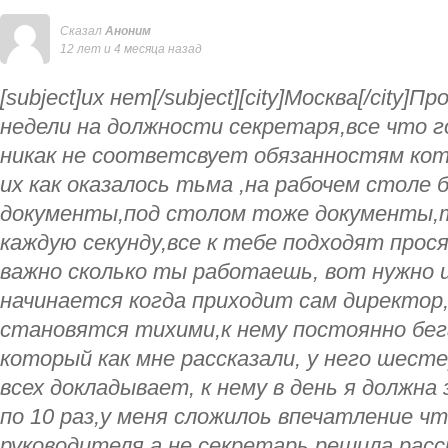
Сказал
Аноним
12 лет и 4 месяца назад
[subject]их нет[/subject][city]Москва[/city]
недели на должности секретаря,все что г
никак не соответсвует обязанностям ко
их как оказалось тьма ,на рабочем столе 
документы,под столом тоже документы,
каждую секунду,все к тебе подходят прося
важно сколько ты работаешь, вот нужно и
начинается когда приходит сам директор,
становятся тихими,к нему постоянно бег
который как мне рассказали, у него шест
всех докладывает, к нему в день я должна
по 10 раз,у меня сложилоь впечатление ч
руководителя а не секретарь,решила расс