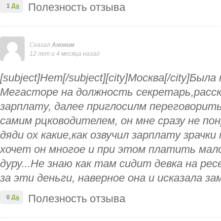
Полезность отзыва
1
Да
Сказал
Аноним
12 лет и 4 месяца назад
[subject]Нет[/subject][city]Москва[/city]Был
Мегасторе на должность секретарь,расск
зарплату, далее приглосилм переговорит
самим рцководителем, он мне сразу не пон
дяди ох какие,как озвучил зарплату зрачки
хочет он многое и при этом платить мал
дуру...Не знаю как там сидит девка на ре
за эти деньги, наверное она и исказала за
Полезность отзыва
0
Да