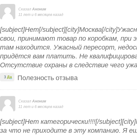
Сказал
Аноним
11 лет и 6 месяцев назад
[subject]Нет[/subject][city]Москва[/city]Уж
свои, принимают товар по коробкам, при 
там находится. Ужасный пересорт, недос
придётся вам платить. Не квалифицирова
Отсутствие охраны в следствие чего ужа
Полезность отзыва
3
Да
Сказал
Аноним
11 лет и 6 месяцев назад
[subject]Нет категорически!!!![/subject][city
за что не приходите в эту компанию. Я ещ