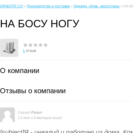
ОРАБОТЕ.CO
»
Производство и поставка
»
Одежда, обувь, аксессуары
» НА Б
НА БОСУ НОГУ
1
отзыв
О компании
Отзывы о компании
Сказал
Ринал
13 лет и 6 месяцев назад
[subject]Я - инвалид и работаю из дома. К